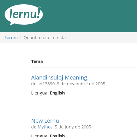
Al
contingut
Fòrum
Quant a tota la resta
Tema
Alandinsuloj Meaning.
de sd13890, 9 de novembre de 2005
Llengua:
English
New Lernu
de
Mythos
, 5 de juny de 2005
Llengua:
English