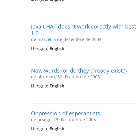
Java CHAT doesnt work corectly with best
1.0
de
marvel
, 5 de desembre de 2004
Llengua:
English
New words (or do they already exist?)
de
blu_matt
, 30 d’octubre de 2005
Llengua:
English
Oppression of esperantists
de
ursego
, 23 d’octubre de 2005
Llengua:
English