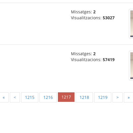
Missatges:
2
Visualitzacions:
53027
Missatges:
2
Visualitzacions:
57419
1217
«
<
1215
1216
1218
1219
>
»