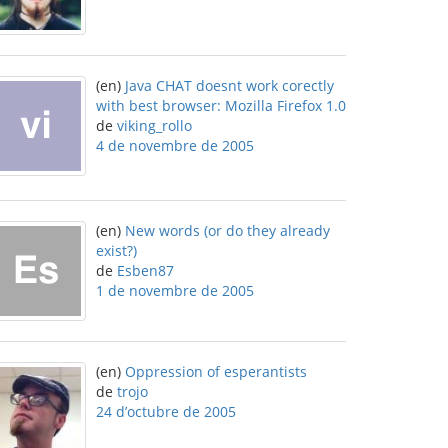
(en)
Java CHAT doesnt work corectly
with best browser: Mozilla Firefox 1.0
de
viking_rollo
4 de novembre de 2005
(en)
New words (or do they already
exist?)
de
Esben87
1 de novembre de 2005
(en)
Oppression of esperantists
de
trojo
24 d’octubre de 2005