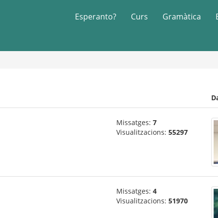
Esperanto?
Curs
Gramàtica
D
Missatges:
7
Visualitzacions:
55297
Missatges:
4
Visualitzacions:
51970