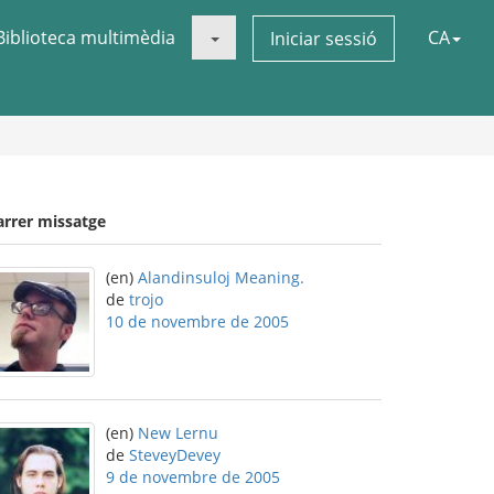
Biblioteca multimèdia
CA
Iniciar sessió
arrer missatge
(en)
Alandinsuloj Meaning.
de
trojo
10 de novembre de 2005
(en)
New Lernu
de
SteveyDevey
9 de novembre de 2005