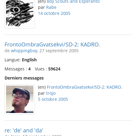
(en)
Boy Scouts and Esperanto
par
Rabe
14 octobre 2005
FrontoOmbraGvatsekvi/SD-2: KADRO.
de
whippingboy
, 27 septembre 2005
Langue:
English
Messages :
4
Vues :
59624
Derniers messages
(en)
FrontoOmbraGvatsekvi/SD-2: KADRO.
par
trojo
5 octobre 2005
re: 'de' and 'da'