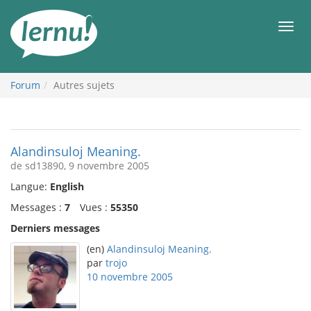
Aller
au
Men
contenu
Forum
Autres sujets
Alandinsuloj Meaning.
de sd13890, 9 novembre 2005
Langue:
English
Messages :
7
Vues :
55350
Derniers messages
(en)
Alandinsuloj Meaning.
par
trojo
10 novembre 2005