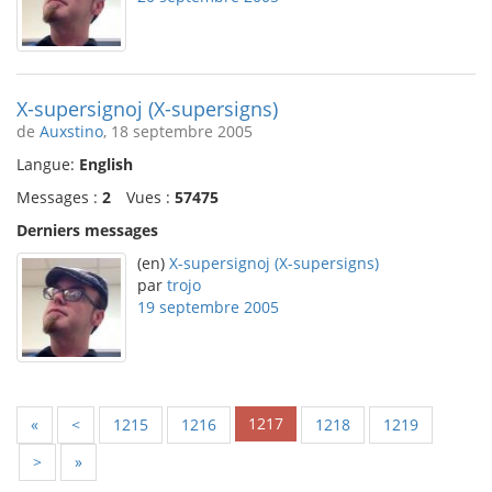
X-supersignoj (X-supersigns)
de
Auxstino
, 18 septembre 2005
Langue:
English
Messages :
2
Vues :
57475
Derniers messages
(en)
X-supersignoj (X-supersigns)
par
trojo
19 septembre 2005
1217
«
<
1215
1216
1218
1219
>
»