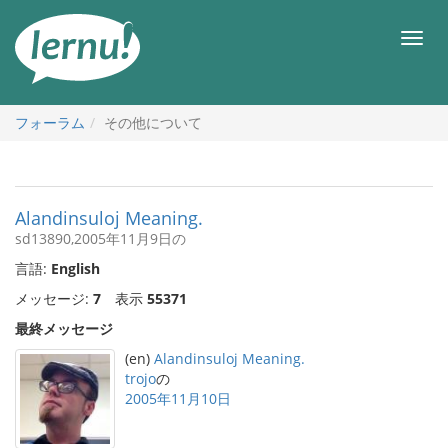
目
次
メ
へ
ニ
ュ
ー
フォーラム
その他について
Alandinsuloj Meaning.
sd13890,2005年11月9日の
言語:
English
メッセージ:
7
表示
55371
最終メッセージ
(en)
Alandinsuloj Meaning.
trojo
の
2005年11月10日