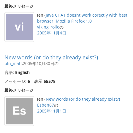
最終メッセージ
(en)
Java CHAT doesnt work corectly with best
browser: Mozilla Firefox 1.0
viking_rollo
の
2005年11月4日
New words (or do they already exist?)
blu_matt
,2005年10月30日の
言語:
English
メッセージ:
6
表示
55578
最終メッセージ
(en)
New words (or do they already exist?)
Esben87
の
2005年11月1日