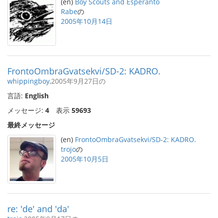
(en)
Boy Scouts and Esperanto
Rabe
の
2005年10月14日
FrontoOmbraGvatsekvi/SD-2: KADRO.
whippingboy
,2005年9月27日の
言語:
English
メッセージ:
4
表示
59693
最終メッセージ
(en)
FrontoOmbraGvatsekvi/SD-2: KADRO.
trojo
の
2005年10月5日
re: 'de' and 'da'