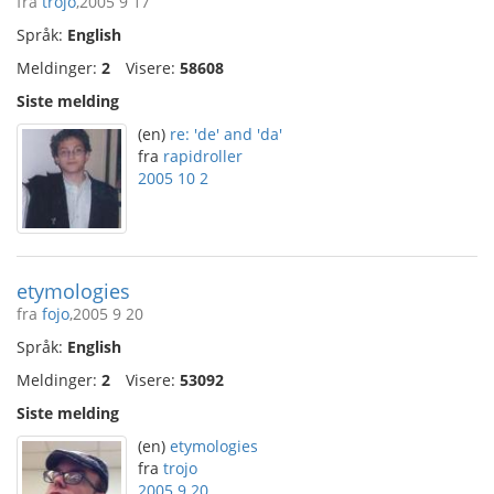
fra
trojo
,2005 9 17
Språk:
English
Meldinger:
2
Visere:
58608
Siste melding
(en)
re: 'de' and 'da'
fra
rapidroller
2005 10 2
etymologies
fra
fojo
,2005 9 20
Språk:
English
Meldinger:
2
Visere:
53092
Siste melding
(en)
etymologies
fra
trojo
2005 9 20