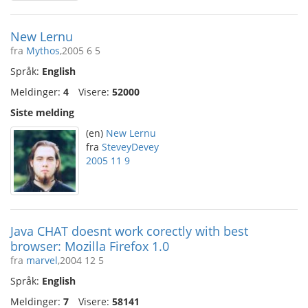
New Lernu
fra
Mythos
,2005 6 5
Språk:
English
Meldinger:
4
Visere:
52000
Siste melding
(en)
New Lernu
fra
SteveyDevey
2005 11 9
Java CHAT doesnt work corectly with best
browser: Mozilla Firefox 1.0
fra
marvel
,2004 12 5
Språk:
English
Meldinger:
7
Visere:
58141