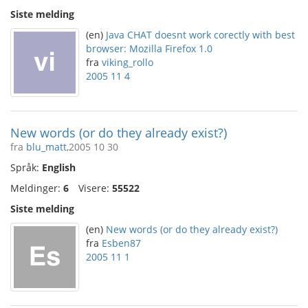
Siste melding
(en)
Java CHAT doesnt work corectly with best
browser: Mozilla Firefox 1.0
fra
viking_rollo
2005 11 4
New words (or do they already exist?)
fra
blu_matt
,2005 10 30
Språk:
English
Meldinger:
6
Visere:
55522
Siste melding
(en)
New words (or do they already exist?)
fra
Esben87
2005 11 1