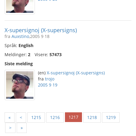
X-supersignoj (X-supersigns)
fra
Auxstino
,2005 9 18
Språk:
English
Meldinger:
2
Visere:
57473
Siste melding
(en)
X-supersignoj (X-supersigns)
fra
trojo
2005 9 19
1217
«
<
1215
1216
1218
1219
>
»