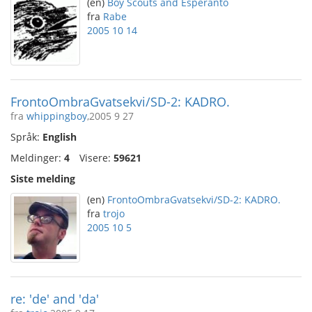
(en)
Boy Scouts and Esperanto
fra
Rabe
2005 10 14
FrontoOmbraGvatsekvi/SD-2: KADRO.
fra
whippingboy
,2005 9 27
Språk:
English
Meldinger:
4
Visere:
59621
Siste melding
(en)
FrontoOmbraGvatsekvi/SD-2: KADRO.
fra
trojo
2005 10 5
re: 'de' and 'da'