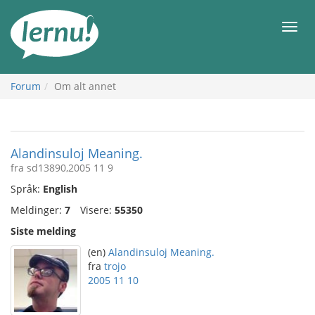
Til
innholdet
Meny
Forum
Om alt annet
Alandinsuloj Meaning.
fra sd13890,2005 11 9
Språk:
English
Meldinger:
7
Visere:
55350
Siste melding
(en)
Alandinsuloj Meaning.
fra
trojo
2005 11 10