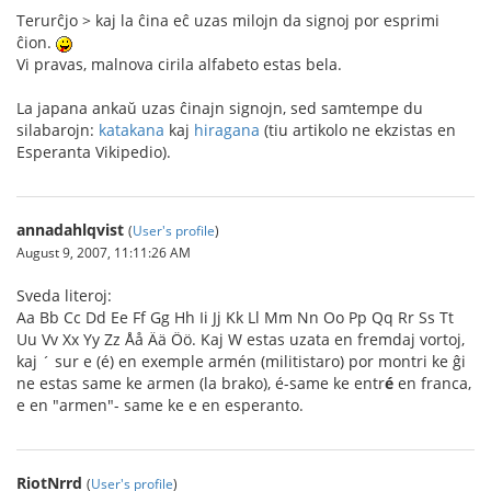
Terurĉjo > kaj la ĉina eĉ uzas milojn da signoj por esprimi
ĉion.
Vi pravas, malnova cirila alfabeto estas bela.
La japana ankaŭ uzas ĉinajn signojn, sed samtempe du
silabarojn:
katakana
kaj
hiragana
(tiu artikolo ne ekzistas en
Esperanta Vikipedio).
annadahlqvist
(
User's profile
)
August 9, 2007, 11:11:26 AM
Sveda literoj:
Aa Bb Cc Dd Ee Ff Gg Hh Ii Jj Kk Ll Mm Nn Oo Pp Qq Rr Ss Tt
Uu Vv Xx Yy Zz Åå Ää Öö. Kaj W estas uzata en fremdaj vortoj,
kaj ´ sur e (é) en exemple armén (militistaro) por montri ke ĝi
ne estas same ke armen (la brako), é-same ke entr
é
en franca,
e en "armen"- same ke e en esperanto.
RiotNrrd
(
User's profile
)