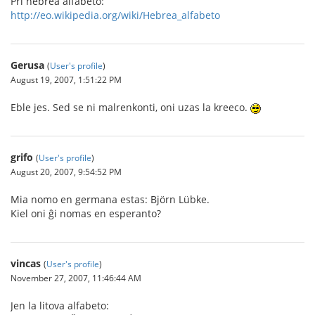
Pri hebrea alfabeto:
http://eo.wikipedia.org/wiki/Hebrea_alfabeto
Gerusa
(
User's profile
)
August 19, 2007, 1:51:22 PM
Eble jes. Sed se ni malrenkonti, oni uzas la kreeco.
grifo
(
User's profile
)
August 20, 2007, 9:54:52 PM
Mia nomo en germana estas: Björn Lübke.
Kiel oni ĝi nomas en esperanto?
vincas
(
User's profile
)
November 27, 2007, 11:46:44 AM
Jen la litova alfabeto: