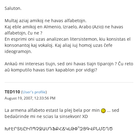
Saluton.
Multaj aziaj amikoj ne havas alfabetojn.
Kaj eble amikoj en Almenio, Izraelo, Arabo (Azio) ne havas
alfabetojn, ĉu ne ?
En esprimi oni uzas analizecan litersistemon, kiu konsistas el
konsonantoj kaj vokaloj. Kaj aliaj iuj homoj uzas ĉefe
ideogramojn.
Ankaŭ mi interesas tiujn, sed oni havas tiajn tiparojn ? Ĉu reto
aŭ komputilo havas tian kapablon por vidigi?
TED110
(
User's profile
)
August 19, 2007, 12:33:56 PM
La armena alfabeto estast la plej bela por min
... sed
bedaŭrinde mi ne scias la sinsekvon! XD
ԽՒԷՐՏԵԸԻՈՊՉՋԱՍԴՖՔՀՃԿԼԹՓ՞ԶՑԳՎԲՆՄՇՂԾ