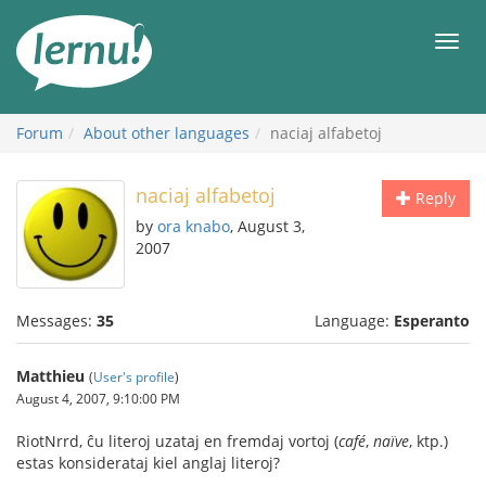
Skip
to
Men
the
content
Forum
About other languages
naciaj alfabetoj
naciaj alfabetoj
Reply
by
ora knabo
, August 3,
2007
Messages:
35
Language:
Esperanto
Matthieu
(
User's profile
)
August 4, 2007, 9:10:00 PM
RiotNrrd, ĉu literoj uzataj en fremdaj vortoj (
café
,
naïve
, ktp.)
estas konsiderataj kiel anglaj literoj?