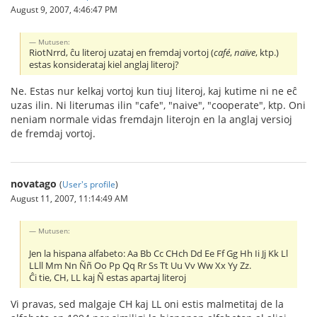
August 9, 2007, 4:46:47 PM
Mutusen:
RiotNrrd, ĉu literoj uzataj en fremdaj vortoj (
café
,
naïve
, ktp.)
estas konsiderataj kiel anglaj literoj?
Ne. Estas nur kelkaj vortoj kun tiuj literoj, kaj kutime ni ne eĉ
uzas ilin. Ni literumas ilin "cafe", "naive", "cooperate", ktp. Oni
neniam normale vidas fremdajn literojn en la anglaj versioj
de fremdaj vortoj.
novatago
(
User's profile
)
August 11, 2007, 11:14:49 AM
Mutusen:
Jen la hispana alfabeto: Aa Bb Cc CHch Dd Ee Ff Gg Hh Ii Jj Kk Ll
LLll Mm Nn Ññ Oo Pp Qq Rr Ss Tt Uu Vv Ww Xx Yy Zz.
Ĉi tie, CH, LL kaj Ñ estas apartaj literoj
Vi pravas, sed malgaje CH kaj LL oni estis malmetitaj de la