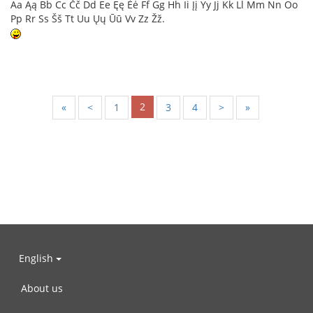
Aa Ąą Bb Cc Čč Dd Ee Ęę Ėė Ff Gg Hh Ii Įį Yy Jj Kk Ll Mm Nn Oo
Pp Rr Ss Šš Tt Uu Ųų Ūū Vv Zz Žž.
2
«
<
1
3
4
>
»
English
About us