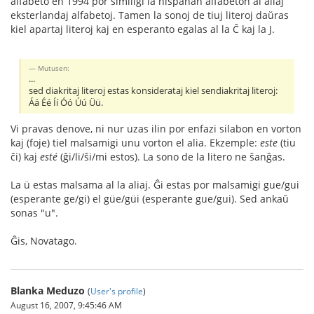
alfabeto en 1994 por similigi la hispanan alfabeton al aliaj
eksterlandaj alfabetoj. Tamen la sonoj de tiuj literoj daŭras
kiel apartaj literoj kaj en esperanto egalas al la Ĉ kaj la J.
Mutusen:
...
sed diakritaj literoj estas konsiderataj kiel sendiakritaj literoj:
Áá Éé Íí Óó Úú Üü.
Vi pravas denove, ni nur uzas ilin por enfazi silabon en vorton
kaj (foje) tiel malsamigi unu vorton el alia. Ekzemple:
este
(tiu
ĉi) kaj
esté
(ĝi/li/ŝi/mi estos). La sono de la litero ne ŝanĝas.
La ü estas malsama al la aliaj. Ĝi estas por malsamigi gue/gui
(esperante ge/gi) el güe/güi (esperante gue/gui). Sed ankaŭ
sonas "u".
Ĝis, Novatago.
Blanka Meduzo
(
User's profile
)
August 16, 2007, 9:45:46 AM