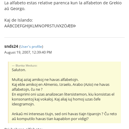
La alfabeto estas relative parenca kun la alfabeton de Grekio
aŭ Georgo.
Kaj de Islando:
AÁBCDEFGHIJKLMNOPRSTUVXZÖÆÐÞ
snds24
(
User's profile
)
August 19, 2007, 12:39:40 PM
Blanka Meduzo:
Saluton.
Multaj aziaj amikoj ne havas alfabetojn.
Kaj eble amikoj en Almenio, Izraelo, Arabo (Azio) ne havas
alfabetojn, ĉu ne ?
En esprimi oni uzas analizecan litersistemon, kiu konsistas el
konsonantoj kaj vokaloj. Kaj aliaj iuj homoj uzas ĉefe
ideogramojn.
Ankaŭ mi interesas tiujn, sed oni havas tiajn tiparojn ? Ĉu reto
aŭ komputilo havas tian kapablon por vidigi?