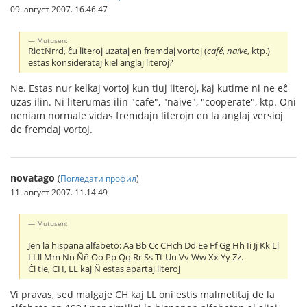
09. август 2007. 16.46.47
Mutusen:
RiotNrrd, ĉu literoj uzataj en fremdaj vortoj (
café
,
naïve
, ktp.)
estas konsiderataj kiel anglaj literoj?
Ne. Estas nur kelkaj vortoj kun tiuj literoj, kaj kutime ni ne eĉ
uzas ilin. Ni literumas ilin "cafe", "naive", "cooperate", ktp. Oni
neniam normale vidas fremdajn literojn en la anglaj versioj
de fremdaj vortoj.
novatago
(
Погледати профил
)
11. август 2007. 11.14.49
Mutusen:
Jen la hispana alfabeto: Aa Bb Cc CHch Dd Ee Ff Gg Hh Ii Jj Kk Ll
LLll Mm Nn Ññ Oo Pp Qq Rr Ss Tt Uu Vv Ww Xx Yy Zz.
Ĉi tie, CH, LL kaj Ñ estas apartaj literoj
Vi pravas, sed malgaje CH kaj LL oni estis malmetitaj de la