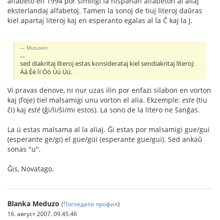
alfabeto en 1994 por similigi la hispanan alfabeton al aliaj
eksterlandaj alfabetoj. Tamen la sonoj de tiuj literoj daŭras
kiel apartaj literoj kaj en esperanto egalas al la Ĉ kaj la J.
Mutusen:
...
sed diakritaj literoj estas konsiderataj kiel sendiakritaj literoj:
Áá Éé Íí Óó Úú Üü.
Vi pravas denove, ni nur uzas ilin por enfazi silabon en vorton
kaj (foje) tiel malsamigi unu vorton el alia. Ekzemple:
este
(tiu
ĉi) kaj
esté
(ĝi/li/ŝi/mi estos). La sono de la litero ne ŝanĝas.
La ü estas malsama al la aliaj. Ĝi estas por malsamigi gue/gui
(esperante ge/gi) el güe/güi (esperante gue/gui). Sed ankaŭ
sonas "u".
Ĝis, Novatago.
Blanka Meduzo
(
Погледати профил
)
16. август 2007. 09.45.46