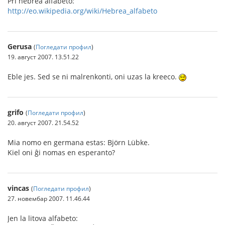
Pri hebrea alfabeto:
http://eo.wikipedia.org/wiki/Hebrea_alfabeto
Gerusa
(
Погледати профил
)
19. август 2007. 13.51.22
Eble jes. Sed se ni malrenkonti, oni uzas la kreeco.
grifo
(
Погледати профил
)
20. август 2007. 21.54.52
Mia nomo en germana estas: Björn Lübke.
Kiel oni ĝi nomas en esperanto?
vincas
(
Погледати профил
)
27. новембар 2007. 11.46.44
Jen la litova alfabeto: