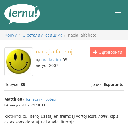
У
садржају
Мен
Форум
О осталим језицима
naciaj alfabetoj
naciaj alfabetoj
Одговорити
од
ora knabo
, 03.
август 2007.
Поруке:
35
Језик:
Esperanto
Matthieu
(
Погледати профил
)
04. август 2007. 21.10.00
RiotNrrd, ĉu literoj uzataj en fremdaj vortoj (
café
,
naïve
, ktp.)
estas konsiderataj kiel anglaj literoj?