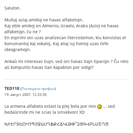
Saluton.
Multaj aziaj amikoj ne havas alfabetojn.
Kaj eble amikoj en Almenio, Izraelo, Arabo (Azio) ne havas
alfabetojn, ĉu ne ?
En esprimi oni uzas analizecan litersistemon, kiu konsistas el
konsonantoj kaj vokaloj. Kaj aliaj iuj homoj uzas ĉefe
ideogramojn.
Ankaŭ mi interesas tiujn, sed oni havas tiajn tiparojn ? Ĉu reto
aŭ komputilo havas tian kapablon por vidigi?
TED110
(
Погледати профил
)
19. август 2007. 12.33.56
La armena alfabeto estast la plej bela por min
... sed
bedaŭrinde mi ne scias la sinsekvon! XD
ԽՒԷՐՏԵԸԻՈՊՉՋԱՍԴՖՔՀՃԿԼԹՓ՞ԶՑԳՎԲՆՄՇՂԾ