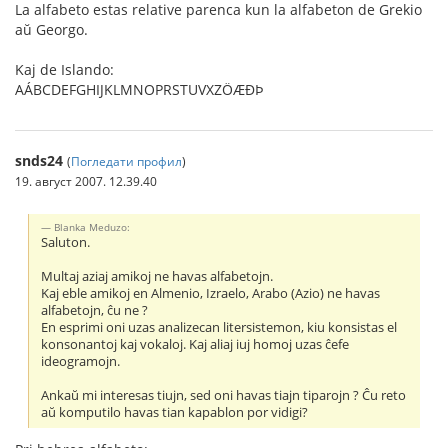
La alfabeto estas relative parenca kun la alfabeton de Grekio
aŭ Georgo.
Kaj de Islando:
AÁBCDEFGHIJKLMNOPRSTUVXZÖÆÐÞ
snds24
(
Погледати профил
)
19. август 2007. 12.39.40
Blanka Meduzo:
Saluton.
Multaj aziaj amikoj ne havas alfabetojn.
Kaj eble amikoj en Almenio, Izraelo, Arabo (Azio) ne havas
alfabetojn, ĉu ne ?
En esprimi oni uzas analizecan litersistemon, kiu konsistas el
konsonantoj kaj vokaloj. Kaj aliaj iuj homoj uzas ĉefe
ideogramojn.
Ankaŭ mi interesas tiujn, sed oni havas tiajn tiparojn ? Ĉu reto
aŭ komputilo havas tian kapablon por vidigi?