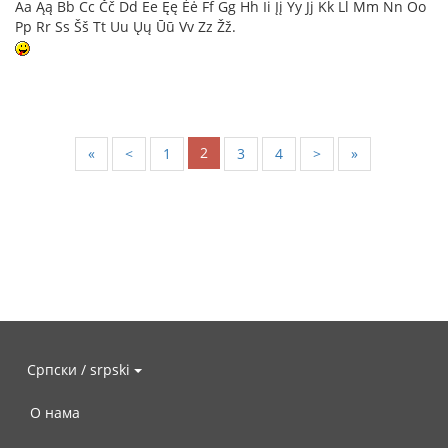
Aa Ąą Bb Cc Čč Dd Ee Ęę Ėė Ff Gg Hh Ii Įį Yy Jj Kk Ll Mm Nn Oo
Pp Rr Ss Šš Tt Uu Ųų Ūū Vv Zz Žž.
2
«
<
1
3
4
>
»
Српски / srpski
О нама