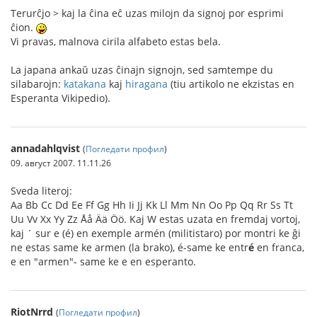
Terurĉjo > kaj la ĉina eĉ uzas milojn da signoj por esprimi
ĉion.
Vi pravas, malnova cirila alfabeto estas bela.
La japana ankaŭ uzas ĉinajn signojn, sed samtempe du
silabarojn:
katakana
kaj
hiragana
(tiu artikolo ne ekzistas en
Esperanta Vikipedio).
annadahlqvist
(
Погледати профил
)
09. август 2007. 11.11.26
Sveda literoj:
Aa Bb Cc Dd Ee Ff Gg Hh Ii Jj Kk Ll Mm Nn Oo Pp Qq Rr Ss Tt
Uu Vv Xx Yy Zz Åå Ää Öö. Kaj W estas uzata en fremdaj vortoj,
kaj ´ sur e (é) en exemple armén (militistaro) por montri ke ĝi
ne estas same ke armen (la brako), é-same ke entr
é
en franca,
e en "armen"- same ke e en esperanto.
RiotNrrd
(
Погледати профил
)