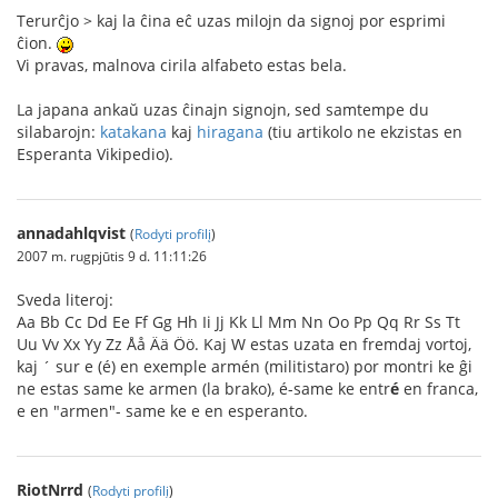
Terurĉjo > kaj la ĉina eĉ uzas milojn da signoj por esprimi
ĉion.
Vi pravas, malnova cirila alfabeto estas bela.
La japana ankaŭ uzas ĉinajn signojn, sed samtempe du
silabarojn:
katakana
kaj
hiragana
(tiu artikolo ne ekzistas en
Esperanta Vikipedio).
annadahlqvist
(
Rodyti profilį
)
2007 m. rugpjūtis 9 d. 11:11:26
Sveda literoj:
Aa Bb Cc Dd Ee Ff Gg Hh Ii Jj Kk Ll Mm Nn Oo Pp Qq Rr Ss Tt
Uu Vv Xx Yy Zz Åå Ää Öö. Kaj W estas uzata en fremdaj vortoj,
kaj ´ sur e (é) en exemple armén (militistaro) por montri ke ĝi
ne estas same ke armen (la brako), é-same ke entr
é
en franca,
e en "armen"- same ke e en esperanto.
RiotNrrd
(
Rodyti profilį
)