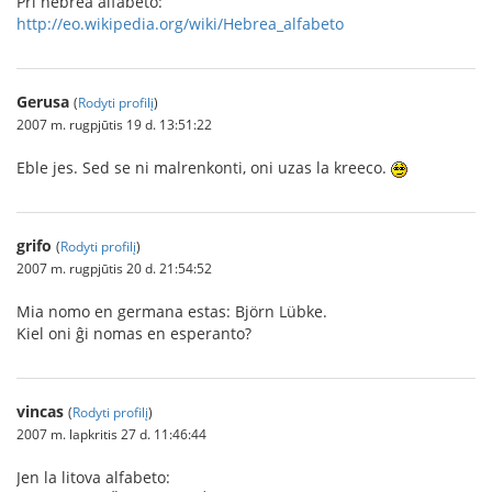
Pri hebrea alfabeto:
http://eo.wikipedia.org/wiki/Hebrea_alfabeto
Gerusa
(
Rodyti profilį
)
2007 m. rugpjūtis 19 d. 13:51:22
Eble jes. Sed se ni malrenkonti, oni uzas la kreeco.
grifo
(
Rodyti profilį
)
2007 m. rugpjūtis 20 d. 21:54:52
Mia nomo en germana estas: Björn Lübke.
Kiel oni ĝi nomas en esperanto?
vincas
(
Rodyti profilį
)
2007 m. lapkritis 27 d. 11:46:44
Jen la litova alfabeto: