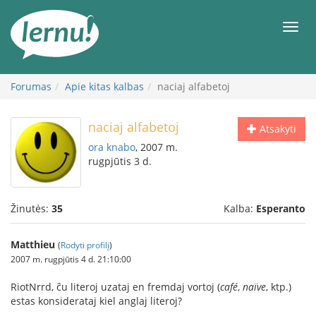
Į
turinį
Meni
Forumas
Apie kitas kalbas
naciaj alfabetoj
naciaj alfabetoj
Atsakyti
ora knabo
, 2007 m.
rugpjūtis 3 d.
Žinutės:
35
Kalba:
Esperanto
Matthieu
(
Rodyti profilį
)
2007 m. rugpjūtis 4 d. 21:10:00
RiotNrrd, ĉu literoj uzataj en fremdaj vortoj (
café
,
naïve
, ktp.)
estas konsiderataj kiel anglaj literoj?