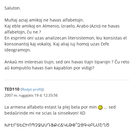
Saluton.
Multaj aziaj amikoj ne havas alfabetojn.
Kaj eble amikoj en Almenio, Izraelo, Arabo (Azio) ne havas
alfabetojn, ĉu ne ?
En esprimi oni uzas analizecan litersistemon, kiu konsistas el
konsonantoj kaj vokaloj. Kaj aliaj iuj homoj uzas ĉefe
ideogramojn.
Ankaŭ mi interesas tiujn, sed oni havas tiajn tiparojn ? Ĉu reto
aŭ komputilo havas tian kapablon por vidigi?
TED110
(
Rodyti profilį
)
2007 m. rugpjūtis 19 d. 12:33:56
La armena alfabeto estast la plej bela por min
... sed
bedaŭrinde mi ne scias la sinsekvon! XD
ԽՒԷՐՏԵԸԻՈՊՉՋԱՍԴՖՔՀՃԿԼԹՓ՞ԶՑԳՎԲՆՄՇՂԾ