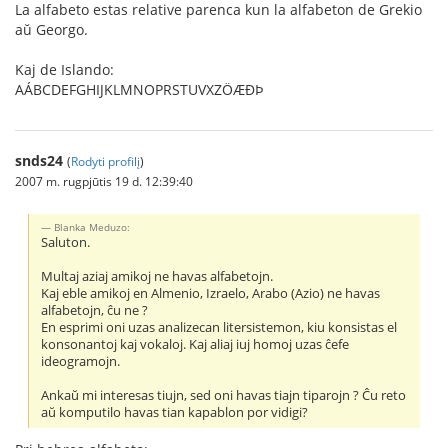
La alfabeto estas relative parenca kun la alfabeton de Grekio
aŭ Georgo.
Kaj de Islando:
AÁBCDEFGHIJKLMNOPRSTUVXZÖÆÐÞ
snds24
(
Rodyti profilį
)
2007 m. rugpjūtis 19 d. 12:39:40
Blanka Meduzo:
Saluton.
Multaj aziaj amikoj ne havas alfabetojn.
Kaj eble amikoj en Almenio, Izraelo, Arabo (Azio) ne havas
alfabetojn, ĉu ne ?
En esprimi oni uzas analizecan litersistemon, kiu konsistas el
konsonantoj kaj vokaloj. Kaj aliaj iuj homoj uzas ĉefe
ideogramojn.
Ankaŭ mi interesas tiujn, sed oni havas tiajn tiparojn ? Ĉu reto
aŭ komputilo havas tian kapablon por vidigi?