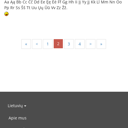
Aa Ąą Bb Cc Čč Dd Ee Ęę Ėė Ff Gg Hh Ii Įį Yy Jj Kk Ll Mm Nn Oo
Pp Rr Ss Šš Tt Uu Ųų Ūū Vv Zz Žž.
2
«
<
1
3
4
>
»
Lietuvių
Apie mus