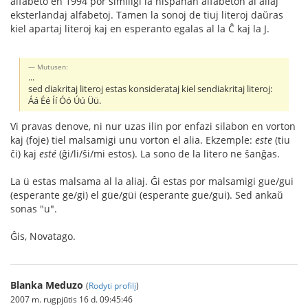
alfabeto en 1994 por similigi la hispanan alfabeton al aliaj
eksterlandaj alfabetoj. Tamen la sonoj de tiuj literoj daŭras
kiel apartaj literoj kaj en esperanto egalas al la Ĉ kaj la J.
Mutusen:
...
sed diakritaj literoj estas konsiderataj kiel sendiakritaj literoj:
Áá Éé Íí Óó Úú Üü.
Vi pravas denove, ni nur uzas ilin por enfazi silabon en vorton
kaj (foje) tiel malsamigi unu vorton el alia. Ekzemple:
este
(tiu
ĉi) kaj
esté
(ĝi/li/ŝi/mi estos). La sono de la litero ne ŝanĝas.
La ü estas malsama al la aliaj. Ĝi estas por malsamigi gue/gui
(esperante ge/gi) el güe/güi (esperante gue/gui). Sed ankaŭ
sonas "u".
Ĝis, Novatago.
Blanka Meduzo
(
Rodyti profilį
)
2007 m. rugpjūtis 16 d. 09:45:46