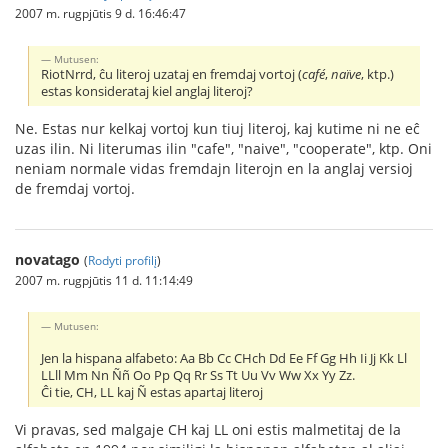
2007 m. rugpjūtis 9 d. 16:46:47
Mutusen:
RiotNrrd, ĉu literoj uzataj en fremdaj vortoj (
café
,
naïve
, ktp.)
estas konsiderataj kiel anglaj literoj?
Ne. Estas nur kelkaj vortoj kun tiuj literoj, kaj kutime ni ne eĉ
uzas ilin. Ni literumas ilin "cafe", "naive", "cooperate", ktp. Oni
neniam normale vidas fremdajn literojn en la anglaj versioj
de fremdaj vortoj.
novatago
(
Rodyti profilį
)
2007 m. rugpjūtis 11 d. 11:14:49
Mutusen:
Jen la hispana alfabeto: Aa Bb Cc CHch Dd Ee Ff Gg Hh Ii Jj Kk Ll
LLll Mm Nn Ññ Oo Pp Qq Rr Ss Tt Uu Vv Ww Xx Yy Zz.
Ĉi tie, CH, LL kaj Ñ estas apartaj literoj
Vi pravas, sed malgaje CH kaj LL oni estis malmetitaj de la