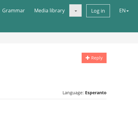
Grammar
Media library
EN
Log in
Reply
Language:
Esperanto