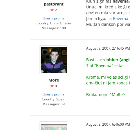
Kiun signifas
bavema
pastorant
Unue, mi kredis ke ĝi e
2
bavi
en mia vortaro, sed
User's profile
Jen la ligo:
La Bavema 
Country: United States
Multan dankon por via 
Messages: 188
August 8, 2007, 2:16:45 PM
Bavi --->
slobber (angl
Tial "Bavema" estas --
Krome, mi volas sciigi v
More
em- ĉiuj ni jam konas 
0
User's profile
Brakumojn, ^MoRe^
Country: Spain
Messages: 39
August 8, 2007, 6:46:00 PM