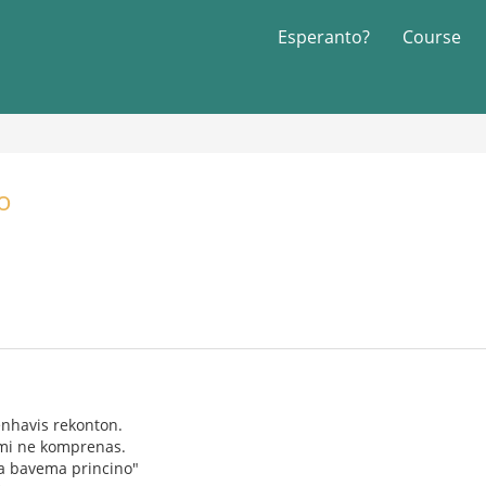
Esperanto?
Course
o
 enhavis rekonton.
 mi ne komprenas.
a bavema princino"