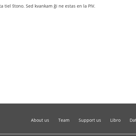
ta tiel ŝtono. Sed kvankam ĝi ne estas en la PIV.
About us
Team
Support us
Libro
Dat