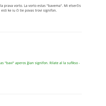
 la prava vorto. La vorto estas "bavema". Mi elserĉis
sti ke iu ĉi tie povas trovi signifon.
as "bavi" aperos ĝian signifon. Rilate al la sufikso -