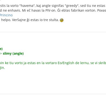
?
stis la vorto "havema", kaj angle signifas "greedy", sed tiu ne estas
 ne enhavis. Mi eĉ havas la PIV-on. Ĝi eblas fabrikan vorton. Povas e
Princino
helpo. Verŝajne ĝi estas io tre stulta.
e)
->
slimy (angle)
in ke tiu vorto ja estas en la vortaro Eo/English de lernu, se vi skrib
ĝin.