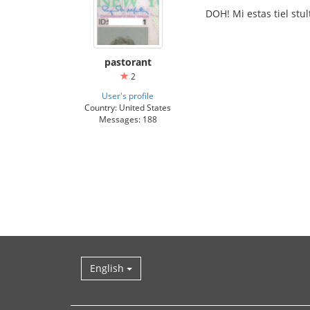
DOH! Mi estas tiel stul
pastorant
2
User's profile
Country: United States
Messages: 188
English