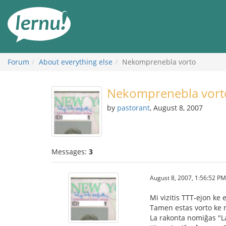
Skip
to
the
content
Forum
About everything else
Nekomprenebla vorto
Nekomprenebla vort
by
pastorant
, August 8, 2007
Messages:
3
August 8, 2007, 1:56:52 PM
Mi vizitis TTT-ejon ke
Tamen estas vorto ke
La rakonta nomiĝas "L