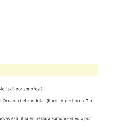
e "zx") por sono 'dz'?
Oceanio tiel kondutas (libro libro = libroj). Tio
as povas esti utila en neklara komunikomedio por