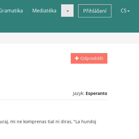
Gramatika
Mediatéka
CS
Přihlášení
Odpovědět
Jazyk:
Esperanto
uraj, mi ne komprenas tial ni diras, "La hundoj