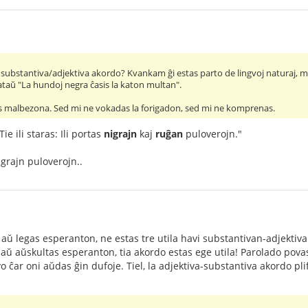
substantiva/adjektiva akordo? Kvankam ĝi estas parto de lingvoj naturaj, mi 
ataŭ "La hundoj negra ĉasis la katon multan".
tas malbezona. Sed mi ne vokadas la forigadon, sed mi ne komprenas.
ie ili staras: Ili portas
nigrajn
kaj
ruĝan
puloverojn."
igrajn puloverojn..
 aŭ legas esperanton, ne estas tre utila havi substantivan-adjektiva
 aŭ aŭskultas esperanton, tia akordo estas ege utila! Parolado pova
vo ĉar oni aŭdas ĝin dufoje. Tiel, la adjektiva-substantiva akordo pl