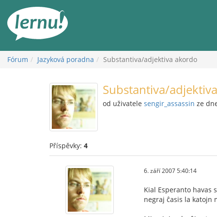
Přejít
k
obsahu
Fórum
Jazyková poradna
Substantiva/adjektiva akordo
Substantiva/adjektiv
od uživatele
sengir_assassin
ze dne
Příspěvky:
4
6. září 2007 5:40:14
Kial Esperanto havas s
negraj ĉasis la katojn