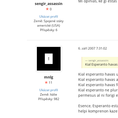
Mi opinias, ke ĝi est
sengir_assassin
0
Ukázat profil
Země: Spojené státy
americké (USA)
Příspěvky: 6
6. září 2007 7:31:02
sengir_assassin:
Kial Esperanto havas
Kial esperanto havas u 
mnlg
Kial esperanto havas a
11
Kial esperanto havas 
Kial esperanto ne plura
Ukázat profil
Země: Itálie
permesus al ni forigi eĉ
Příspěvky: 982
Esence, Esperanto estas
helpi komprenon kaze k