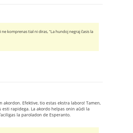
ne komprenas tial ni diras, "La hundoj negraj ĉasis la
n akordon. Efektive, tio estas ekstra laboro! Tamen,
s esti rapidega. La akordo helpas onin aŭdi la
ifaciligas la paroladon de Esperanto.