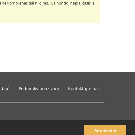
ne komprenas tial ni diras, "La hundoj negraj ĉasis la
údajů
Podmínky používání
Kontaktujte nás
Souhlasím