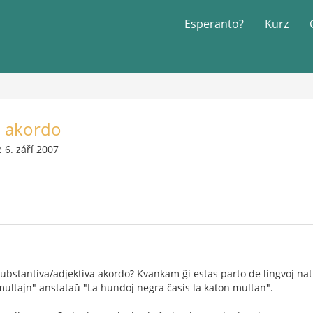
Esperanto?
Kurz
a akordo
 6. září 2007
ubstantiva/adjektiva akordo? Kvankam ĝi estas parto de lingvoj nat
 multajn" anstataŭ "La hundoj negra ĉasis la katon multan".