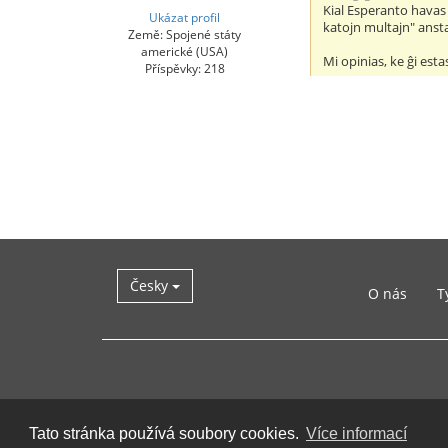
Kial Esperanto havas 
Ukázat profil
katojn multajn" anst
Země: Spojené státy
americké (USA)
Mi opinias, ke ĝi es
Příspěvky: 218
Česky
O nás
T
Tato stránka používá soubory cookies.
Více informací