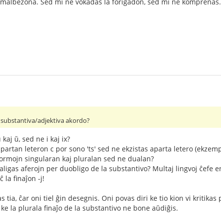
as malbezona. Sed mi ne vokadas la forigadon, sed mi ne komprenas.
 substantiva/adjektiva akordo?
kaj ŭ, sed ne i kaj ix?
partan leteron c por sono 'ts' sed ne ekzistas aparta letero (ekzempl
formojn singularan kaj pluralan sed ne dualan?
ligas aferojn per duobligo de la substantivo? Multaj lingvoj ĉefe en 
 la finaĵon -j!
 tia, ĉar oni tiel ĝin desegnis. Oni povas diri ke tio kion vi kritik
e la plurala finaĵo de la substantivo ne bone aŭdiĝis.