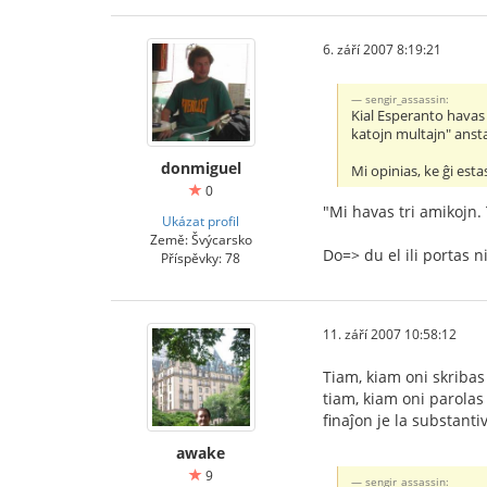
6. září 2007 8:19:21
sengir_assassin:
Kial Esperanto havas 
katojn multajn" anst
donmiguel
Mi opinias, ke ĝi es
0
"Mi havas tri amikojn. T
Ukázat profil
Země: Švýcarsko
Do=> du el ili portas n
Příspěvky: 78
11. září 2007 10:58:12
Tiam, kiam oni skribas
tiam, kiam oni parolas
finaĵon je la substanti
awake
9
sengir_assassin: