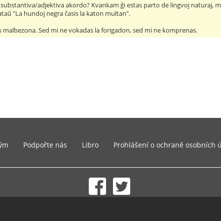
substantiva/adjektiva akordo? Kvankam ĝi estas parto de lingvoj naturaj, mi 
ataŭ "La hundoj negra ĉasis la katon multan".
tas malbezona. Sed mi ne vokadas la forigadon, sed mi ne komprenas.
ým
Podpořte nás
Libro
Prohlášení o ochraně osobních 
© 2002-2026 lernu.net |
Impressum