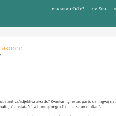
ภาษาเอสเปรันโต?
บทเรียน
a akordo
7
ubstantiva/adjektiva akordo? Kvankam ĝi estas parto de lingvoj nat
 multajn" anstataŭ "La hundoj negra ĉasis la katon multan".