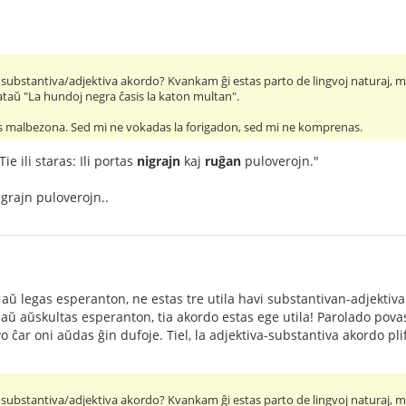
substantiva/adjektiva akordo? Kvankam ĝi estas parto de lingvoj naturaj, mi 
ataŭ "La hundoj negra ĉasis la katon multan".
tas malbezona. Sed mi ne vokadas la forigadon, sed mi ne komprenas.
ie ili staras: Ili portas
nigrajn
kaj
ruĝan
puloverojn."
igrajn puloverojn..
 aŭ legas esperanton, ne estas tre utila havi substantivan-adjektiva
 aŭ aŭskultas esperanton, tia akordo estas ege utila! Parolado pova
vo ĉar oni aŭdas ĝin dufoje. Tiel, la adjektiva-substantiva akordo pl
substantiva/adjektiva akordo? Kvankam ĝi estas parto de lingvoj naturaj, mi 