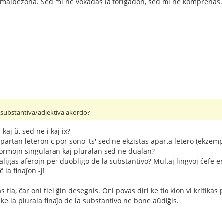
as malbezona. Sed mi ne vokadas la forigadon, sed mi ne komprenas.
 substantiva/adjektiva akordo?
kaj ŭ, sed ne i kaj ix?
partan leteron c por sono 'ts' sed ne ekzistas aparta letero (ekzempl
formojn singularan kaj pluralan sed ne dualan?
ligas aferojn per duobligo de la substantivo? Multaj lingvoj ĉefe en 
 la finaĵon -j!
 tia, ĉar oni tiel ĝin desegnis. Oni povas diri ke tio kion vi kritik
e la plurala finaĵo de la substantivo ne bone aŭdiĝis.