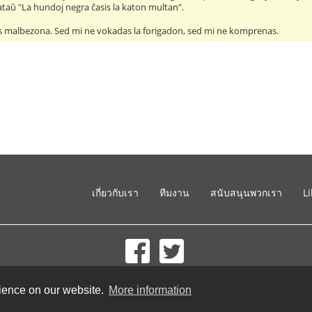
ataŭ "La hundoj negra ĉasis la katon multan".
tas malbezona. Sed mi ne vokadas la forigadon, sed mi ne komprenas.
เกี่ยวกับเรา
ทีมงาน
สนับสนุนพวกเรา
L
© 2002-2026 lernu.net |
Impressum
rience on our website.
More information