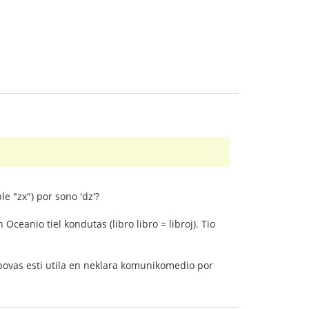
e "zx") por sono 'dz'?
Oceanio tiel kondutas (libro libro = libroj). Tio
as povas esti utila en neklara komunikomedio por