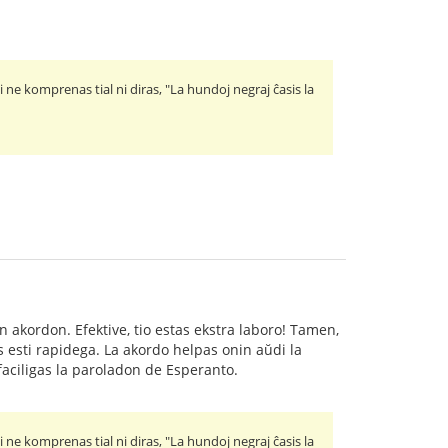
ne komprenas tial ni diras, "La hundoj negraj ĉasis la
n akordon. Efektive, tio estas ekstra laboro! Tamen,
s esti rapidega. La akordo helpas onin aŭdi la
ifaciligas la paroladon de Esperanto.
ne komprenas tial ni diras, "La hundoj negraj ĉasis la