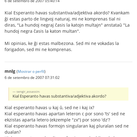
6 de setembro de 2007 05:40:14
Kial Esperanto havas substantiva/adjektiva akordo? Kvankam
ĝi estas parto de lingvoj naturaj, mi ne komprenas tial ni
diras, "La hundoj negraj ĉasis la katojn multajn" anstataŭ "La
hundoj negra ĉasis la katon multan".
Mi opinias, ke ĝi estas malbezona. Sed mi ne vokadas la
forigadon, sed mi ne komprenas.
mnlg
(
Mostrar o perfil
)
6 de setembro de 2007 07:31:02
sengir_assassin:
Kial Esperanto havas substantiva/adjektiva akordo?
Kial esperanto havas u kaj ŭ, sed ne i kaj ix?
Kial esperanto havas apartan leteron c por sono 'ts' sed ne
ekzistas aparta letero (ekzemple "zx") por sono 'dz'?
Kial esperanto havas formojn singularan kaj pluralan sed ne
dualan?