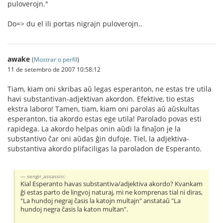
puloverojn."
Do=> du el ili portas nigrajn puloverojn..
awake
(
Mostrar o perfil
)
11 de setembro de 2007 10:58:12
Tiam, kiam oni skribas aŭ legas esperanton, ne estas tre utila
havi substantivan-adjektivan akordon. Efektive, tio estas
ekstra laboro! Tamen, tiam, kiam oni parolas aŭ aŭskultas
esperanton, tia akordo estas ege utila! Parolado povas esti
rapidega. La akordo helpas onin aŭdi la finaĵon je la
substantivo ĉar oni aŭdas ĝin dufoje. Tiel, la adjektiva-
substantiva akordo plifaciligas la paroladon de Esperanto.
sengir_assassin:
Kial Esperanto havas substantiva/adjektiva akordo? Kvankam
ĝi estas parto de lingvoj naturaj, mi ne komprenas tial ni diras,
"La hundoj negraj ĉasis la katojn multajn" anstataŭ "La
hundoj negra ĉasis la katon multan".