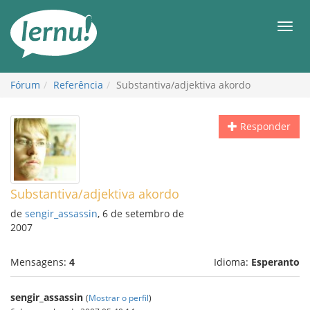
Ir
ao
Men
conteúdo
Fórum
Referência
Substantiva/adjektiva akordo
Responder
Substantiva/adjektiva akordo
de
sengir_assassin
, 6 de setembro de
2007
Mensagens:
4
Idioma:
Esperanto
sengir_assassin
(
Mostrar o perfil
)