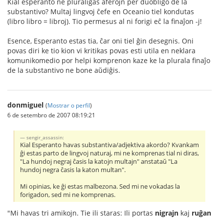
Kial esperanto ne pluraligas aferojn per duobligo de la
substantivo? Multaj lingvoj ĉefe en Oceanio tiel kondutas
(libro libro = libroj). Tio permesus al ni forigi eĉ la finaĵon -j!
Esence, Esperanto estas tia, ĉar oni tiel ĝin desegnis. Oni
povas diri ke tio kion vi kritikas povas esti utila en neklara
komunikomedio por helpi komprenon kaze ke la plurala finaĵo
de la substantivo ne bone aŭdiĝis.
donmiguel
(
Mostrar o perfil
)
6 de setembro de 2007 08:19:21
sengir_assassin:
Kial Esperanto havas substantiva/adjektiva akordo? Kvankam
ĝi estas parto de lingvoj naturaj, mi ne komprenas tial ni diras,
"La hundoj negraj ĉasis la katojn multajn" anstataŭ "La
hundoj negra ĉasis la katon multan".
Mi opinias, ke ĝi estas malbezona. Sed mi ne vokadas la
forigadon, sed mi ne komprenas.
"Mi havas tri amikojn. Tie ili staras: Ili portas
nigrajn
kaj
ruĝan