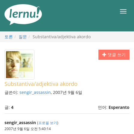
본
문
메
으
뉴
로
토론
질문
Substantiva/adjektiva akordo
댓글 쓰기
Substantiva/adjektiva akordo
글쓴이:
sengir_assassin
, 2007년 9월 6일
글:
4
언어:
Esperanto
sengir_assassin
(
프로필 보기
)
2007년 9월 6일 오전 5:40:14