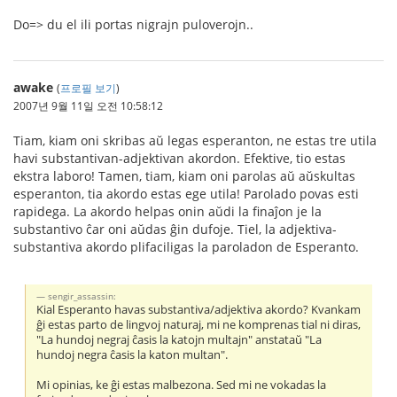
Do=> du el ili portas nigrajn puloverojn..
awake
(
프로필 보기
)
2007년 9월 11일 오전 10:58:12
Tiam, kiam oni skribas aŭ legas esperanton, ne estas tre utila
havi substantivan-adjektivan akordon. Efektive, tio estas
ekstra laboro! Tamen, tiam, kiam oni parolas aŭ aŭskultas
esperanton, tia akordo estas ege utila! Parolado povas esti
rapidega. La akordo helpas onin aŭdi la finaĵon je la
substantivo ĉar oni aŭdas ĝin dufoje. Tiel, la adjektiva-
substantiva akordo plifaciligas la paroladon de Esperanto.
sengir_assassin:
Kial Esperanto havas substantiva/adjektiva akordo? Kvankam
ĝi estas parto de lingvoj naturaj, mi ne komprenas tial ni diras,
"La hundoj negraj ĉasis la katojn multajn" anstataŭ "La
hundoj negra ĉasis la katon multan".
Mi opinias, ke ĝi estas malbezona. Sed mi ne vokadas la