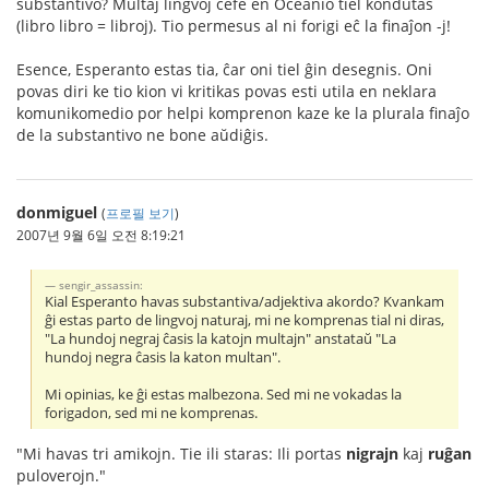
substantivo? Multaj lingvoj ĉefe en Oceanio tiel kondutas
(libro libro = libroj). Tio permesus al ni forigi eĉ la finaĵon -j!
Esence, Esperanto estas tia, ĉar oni tiel ĝin desegnis. Oni
povas diri ke tio kion vi kritikas povas esti utila en neklara
komunikomedio por helpi komprenon kaze ke la plurala finaĵo
de la substantivo ne bone aŭdiĝis.
donmiguel
(
프로필 보기
)
2007년 9월 6일 오전 8:19:21
sengir_assassin:
Kial Esperanto havas substantiva/adjektiva akordo? Kvankam
ĝi estas parto de lingvoj naturaj, mi ne komprenas tial ni diras,
"La hundoj negraj ĉasis la katojn multajn" anstataŭ "La
hundoj negra ĉasis la katon multan".
Mi opinias, ke ĝi estas malbezona. Sed mi ne vokadas la
forigadon, sed mi ne komprenas.
"Mi havas tri amikojn. Tie ili staras: Ili portas
nigrajn
kaj
ruĝan
puloverojn."