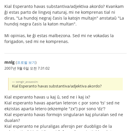
Kial Esperanto havas substantiva/adjektiva akordo? Kvankam
ĝi estas parto de lingvoj naturaj, mi ne komprenas tial ni
diras, "La hundoj negraj ĉasis la katojn multajn" anstataŭ "La
hundoj negra ĉasis la katon multan".
Mi opinias, ke ĝi estas malbezona. Sed mi ne vokadas la
forigadon, sed mi ne komprenas.
mnlg
(
프로필 보기
)
2007년 9월 6일 오전 7:31:02
sengir_assassin:
Kial Esperanto havas substantiva/adjektiva akordo?
Kial esperanto havas u kaj ŭ, sed ne i kaj ix?
Kial esperanto havas apartan leteron c por sono 'ts' sed ne
ekzistas aparta letero (ekzemple "zx") por sono 'dz'?
Kial esperanto havas formojn singularan kaj pluralan sed ne
dualan?
Kial esperanto ne pluraligas aferojn per duobligo de la