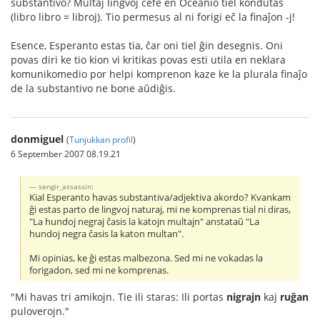
substantivo? Multaj lingvoj ĉefe en Oceanio tiel kondutas
(libro libro = libroj). Tio permesus al ni forigi eĉ la finaĵon -j!
Esence, Esperanto estas tia, ĉar oni tiel ĝin desegnis. Oni
povas diri ke tio kion vi kritikas povas esti utila en neklara
komunikomedio por helpi komprenon kaze ke la plurala finaĵo
de la substantivo ne bone aŭdiĝis.
donmiguel
(
Tunjukkan profil
)
6 September 2007 08.19.21
sengir_assassin:
Kial Esperanto havas substantiva/adjektiva akordo? Kvankam
ĝi estas parto de lingvoj naturaj, mi ne komprenas tial ni diras,
"La hundoj negraj ĉasis la katojn multajn" anstataŭ "La
hundoj negra ĉasis la katon multan".
Mi opinias, ke ĝi estas malbezona. Sed mi ne vokadas la
forigadon, sed mi ne komprenas.
"Mi havas tri amikojn. Tie ili staras: Ili portas
nigrajn
kaj
ruĝan
puloverojn."