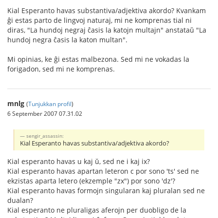
Kial Esperanto havas substantiva/adjektiva akordo? Kvankam
ĝi estas parto de lingvoj naturaj, mi ne komprenas tial ni
diras, "La hundoj negraj ĉasis la katojn multajn" anstataŭ "La
hundoj negra ĉasis la katon multan".
Mi opinias, ke ĝi estas malbezona. Sed mi ne vokadas la
forigadon, sed mi ne komprenas.
mnlg
(
Tunjukkan profil
)
6 September 2007 07.31.02
sengir_assassin:
Kial Esperanto havas substantiva/adjektiva akordo?
Kial esperanto havas u kaj ŭ, sed ne i kaj ix?
Kial esperanto havas apartan leteron c por sono 'ts' sed ne
ekzistas aparta letero (ekzemple "zx") por sono 'dz'?
Kial esperanto havas formojn singularan kaj pluralan sed ne
dualan?
Kial esperanto ne pluraligas aferojn per duobligo de la