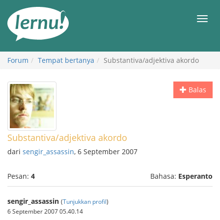
Ke
daftar
Men
isi
Forum
Tempat bertanya
Substantiva/adjektiva akordo
Balas
Substantiva/adjektiva akordo
dari
sengir_assassin
, 6 September 2007
Pesan:
4
Bahasa:
Esperanto
sengir_assassin
(
Tunjukkan profil
)
6 September 2007 05.40.14