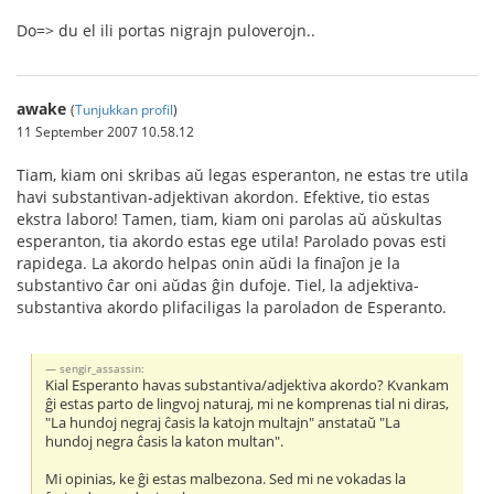
Do=> du el ili portas nigrajn puloverojn..
awake
(
Tunjukkan profil
)
11 September 2007 10.58.12
Tiam, kiam oni skribas aŭ legas esperanton, ne estas tre utila
havi substantivan-adjektivan akordon. Efektive, tio estas
ekstra laboro! Tamen, tiam, kiam oni parolas aŭ aŭskultas
esperanton, tia akordo estas ege utila! Parolado povas esti
rapidega. La akordo helpas onin aŭdi la finaĵon je la
substantivo ĉar oni aŭdas ĝin dufoje. Tiel, la adjektiva-
substantiva akordo plifaciligas la paroladon de Esperanto.
sengir_assassin:
Kial Esperanto havas substantiva/adjektiva akordo? Kvankam
ĝi estas parto de lingvoj naturaj, mi ne komprenas tial ni diras,
"La hundoj negraj ĉasis la katojn multajn" anstataŭ "La
hundoj negra ĉasis la katon multan".
Mi opinias, ke ĝi estas malbezona. Sed mi ne vokadas la