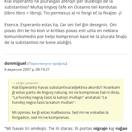
Kial esperanto ne pluraligas aferojn per duobligo de la
substantivo? Multaj lingvoj ĉefe en Oceanio tiel kondutas
(libro libro = libroj). Tio permesus al ni forigi eĉ la finaĵon -j!
Esence, Esperanto estas tia, ĉar oni tiel ĝin desegnis. Oni
povas diri ke tio kion vi kritikas povas esti utila en neklara
komunikomedio por helpi komprenon kaze ke la plurala finaĵo
de la substantivo ne bone aŭdiĝis.
donmiguel
(
Переглянути профіль
)
6 вересня 2007 р. 08:19:21
sengir_assassin:
Kial Esperanto havas substantiva/adjektiva akordo? Kvankam
ĝi estas parto de lingvoj naturaj, mi ne komprenas tial ni diras,
"La hundoj negraj ĉasis la katojn multajn" anstataŭ "La
hundoj negra ĉasis la katon multan".
Mi opinias, ke ĝi estas malbezona. Sed mi ne vokadas la
forigadon, sed mi ne komprenas.
"Mi havas tri amikojn. Tie ili staras: Ili portas
nigrajn
kaj
ruĝan