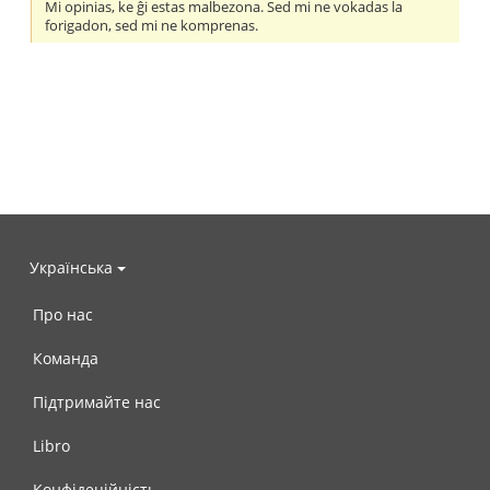
Mi opinias, ke ĝi estas malbezona. Sed mi ne vokadas la
forigadon, sed mi ne komprenas.
Українська
Про нас
Команда
Підтримайте нас
Libro
Конфідеційність