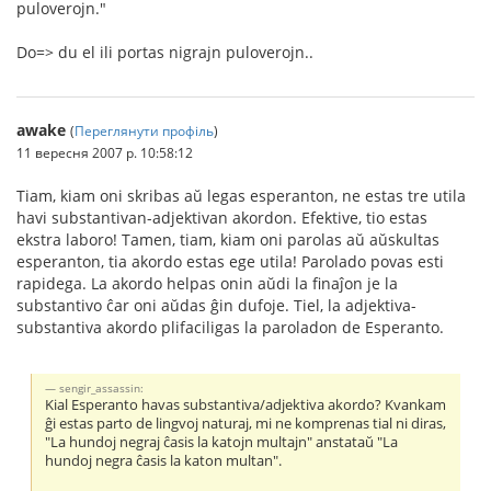
puloverojn."
Do=> du el ili portas nigrajn puloverojn..
awake
(
Переглянути профіль
)
11 вересня 2007 р. 10:58:12
Tiam, kiam oni skribas aŭ legas esperanton, ne estas tre utila
havi substantivan-adjektivan akordon. Efektive, tio estas
ekstra laboro! Tamen, tiam, kiam oni parolas aŭ aŭskultas
esperanton, tia akordo estas ege utila! Parolado povas esti
rapidega. La akordo helpas onin aŭdi la finaĵon je la
substantivo ĉar oni aŭdas ĝin dufoje. Tiel, la adjektiva-
substantiva akordo plifaciligas la paroladon de Esperanto.
sengir_assassin:
Kial Esperanto havas substantiva/adjektiva akordo? Kvankam
ĝi estas parto de lingvoj naturaj, mi ne komprenas tial ni diras,
"La hundoj negraj ĉasis la katojn multajn" anstataŭ "La
hundoj negra ĉasis la katon multan".