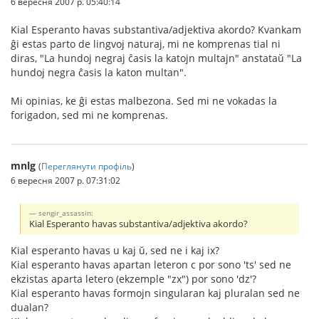
6 вересня 2007 р. 05:40:14
Kial Esperanto havas substantiva/adjektiva akordo? Kvankam
ĝi estas parto de lingvoj naturaj, mi ne komprenas tial ni
diras, "La hundoj negraj ĉasis la katojn multajn" anstataŭ "La
hundoj negra ĉasis la katon multan".
Mi opinias, ke ĝi estas malbezona. Sed mi ne vokadas la
forigadon, sed mi ne komprenas.
mnlg
(
Переглянути профіль
)
6 вересня 2007 р. 07:31:02
sengir_assassin:
Kial Esperanto havas substantiva/adjektiva akordo?
Kial esperanto havas u kaj ŭ, sed ne i kaj ix?
Kial esperanto havas apartan leteron c por sono 'ts' sed ne
ekzistas aparta letero (ekzemple "zx") por sono 'dz'?
Kial esperanto havas formojn singularan kaj pluralan sed ne
dualan?