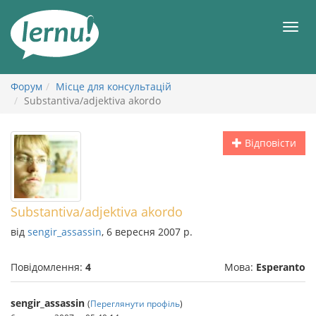
До
змісту
Мен
Форум
Місце для консультацій
Substantiva/adjektiva akordo
Відповісти
Substantiva/adjektiva akordo
від
sengir_assassin
, 6 вересня 2007 р.
Повідомлення:
4
Мова:
Esperanto
sengir_assassin
(
Переглянути профіль
)