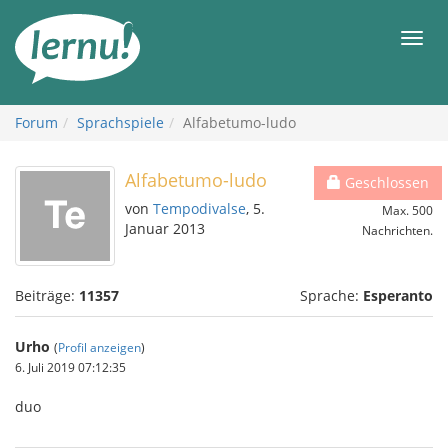
Zum
Inhalt
Men
Forum
Sprachspiele
Alfabetumo-ludo
Alfabetumo-ludo
Geschlossen
von
Tempodivalse
, 5.
Max. 500
Januar 2013
Nachrichten.
Beiträge:
11357
Sprache:
Esperanto
Urho
(
Profil anzeigen
)
6. Juli 2019 07:12:35
duo