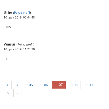
Urho
(
Pokaż profil
)
10 lipca 2019, 06:44:48
Julio
Vinisus
(Pokaż profil)
10 lipca 2019, 11:22:39
ĵusa
1107
«
<
1105
1106
1108
1109
>
»