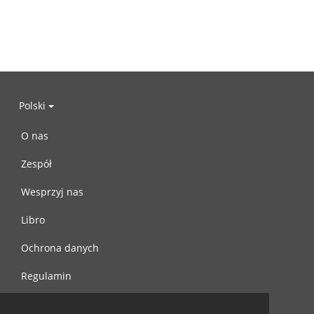
Polski
O nas
Zespół
Wesprzyj nas
Libro
Ochrona danych
Regulamin
Skontaktuj się z nami