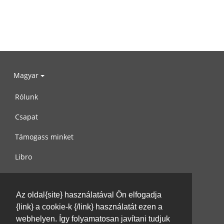
Magyar
Rólunk
Csapat
Támogass minket
Libro
Adatvédelem
Az oldal{site} használatával Ön elfogadja
Használati feltételek
{link} a cookie-k {/link} használatát ezen a
Írj nekünk
webhelyen. Így folyamatosan javítani tudjuk