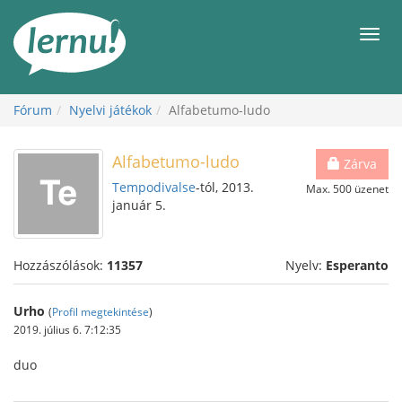
Tartalom
Men
Fórum
Nyelvi játékok
Alfabetumo-ludo
Alfabetumo-ludo
Zárva
Tempodivalse
-tól, 2013.
Max. 500 üzenet
január 5.
Hozzászólások:
11357
Nyelv:
Esperanto
Urho
(
Profil megtekintése
)
2019. július 6. 7:12:35
duo