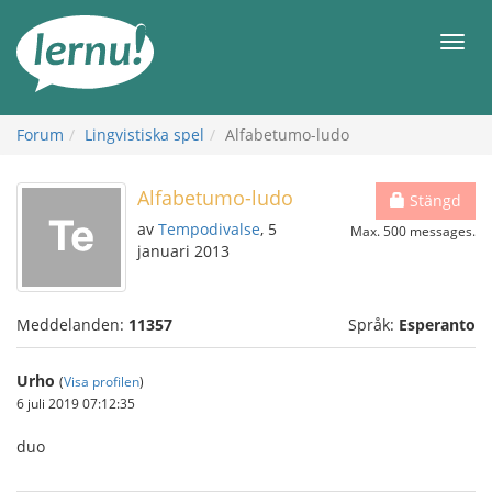
Till
sidans
Meny
innehåll
Forum
Lingvistiska spel
Alfabetumo-ludo
Alfabetumo-ludo
Stängd
av
Tempodivalse
, 5
Max. 500 messages.
januari 2013
Meddelanden:
11357
Språk:
Esperanto
Urho
(
Visa profilen
)
6 juli 2019 07:12:35
duo