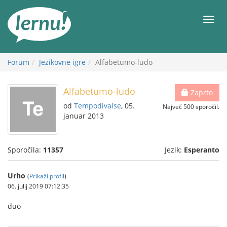
K
vsebini
Meni
Forum
Jezikovne igre
Alfabetumo-ludo
Alfabetumo-ludo
Zaprto
od
Tempodivalse
, 05.
Največ 500 sporočil.
januar 2013
Sporočila:
11357
Jezik:
Esperanto
Urho
(
Prikaži profil
)
06. julij 2019 07:12:35
duo