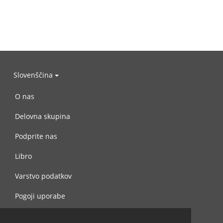
Slovenščina
O nas
Delovna skupina
Podprite nas
Libro
Varstvo podatkov
Pogoji uporabe
Navežite stik z nami