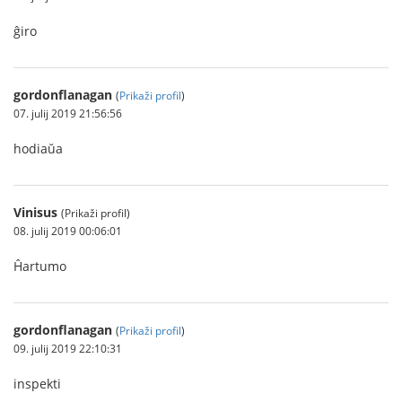
ĝiro
gordonflanagan
(
Prikaži profil
)
07. julij 2019 21:56:56
hodiaŭa
Vinisus
(Prikaži profil)
08. julij 2019 00:06:01
Ĥartumo
gordonflanagan
(
Prikaži profil
)
09. julij 2019 22:10:31
inspekti