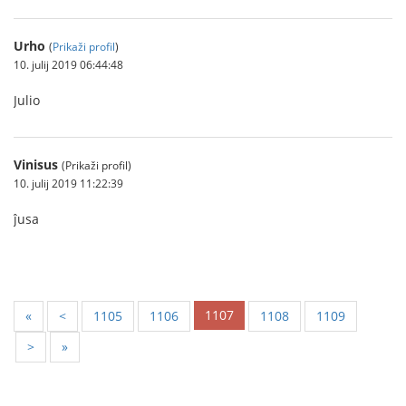
Urho
(
Prikaži profil
)
10. julij 2019 06:44:48
Julio
Vinisus
(Prikaži profil)
10. julij 2019 11:22:39
ĵusa
1107
«
<
1105
1106
1108
1109
>
»