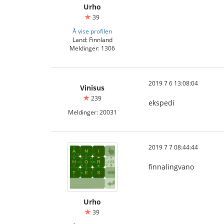
Urho
39
Å vise profilen
Land: Finnland
Meldinger: 1306
2019 7 6 13:08:04
Vinisus
239
ekspedi
Meldinger: 20031
2019 7 7 08:44:44
finnalingvano
Urho
39