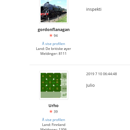
inspekti
gordonflanagan
94
Å vise profilen
Land: De britiske øyer
Meldinger: 8111
2019 7 10 06:44:48
Julio
Urho
39
Å vise profilen
Land: Finnland
Meldinger: 1306