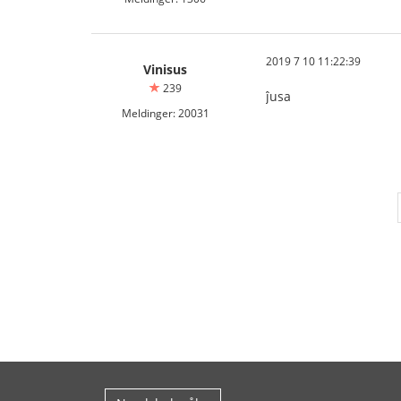
2019 7 10 11:22:39
Vinisus
239
ĵusa
Meldinger: 20031