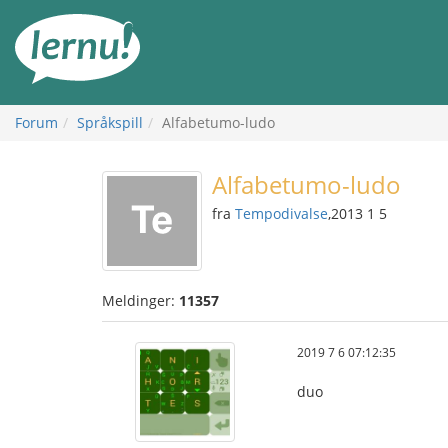
Til
innholdet
Forum
Språkspill
Alfabetumo-ludo
Alfabetumo-ludo
fra
Tempodivalse
,2013 1 5
Meldinger:
11357
2019 7 6 07:12:35
duo