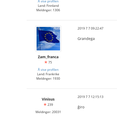
Å vise profilen
Land: Finnland
Meldinger: 1306
2019 7 7 09:22:47
Grandega
Zam_franca
75
Å vise profilen
Land: Frankrike
Meldinger: 1930
2019 7 7 12:15:13
Vinisus
239
ĝiro
Meldinger: 20031