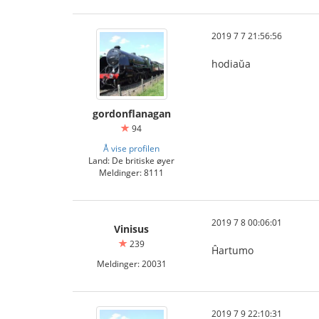
2019 7 7 21:56:56
hodiaŭa
gordonflanagan
94
Å vise profilen
Land: De britiske øyer
Meldinger: 8111
2019 7 8 00:06:01
Vinisus
239
Ĥartumo
Meldinger: 20031
2019 7 9 22:10:31