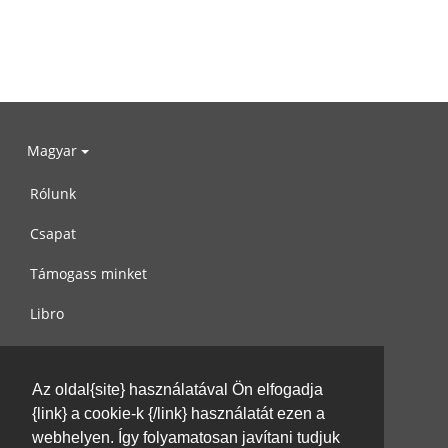
Magyar
Rólunk
Csapat
Támogass minket
Libro
Adatvédelem
Az oldal{site} használatával Ön elfogadja
Használati feltételek
{link} a cookie-k {/link} használatát ezen a
Írj nekünk
webhelyen. Így folyamatosan javítani tudjuk