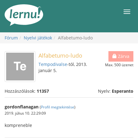
Tartalom
Men
Fórum
Nyelvi játékok
Alfabetumo-ludo
Alfabetumo-ludo
Zárva
Tempodivalse
-tól, 2013.
Max. 500 üzenet
január 5.
Hozzászólások:
11357
Nyelv:
Esperanto
gordonflanagan
(
Profil megtekintése
)
2019. július 10. 22:29:09
kompreneble