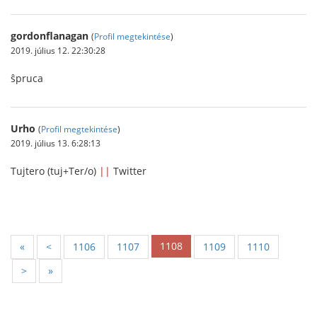
gordonflanagan
(
Profil megtekintése
)
2019. július 12. 22:30:28
ŝpruca
Urho
(
Profil megtekintése
)
2019. július 13. 6:28:13
Tujtero (tuj+Ter/o)
||
Twitter
1108
«
<
1106
1107
1109
1110
>
»