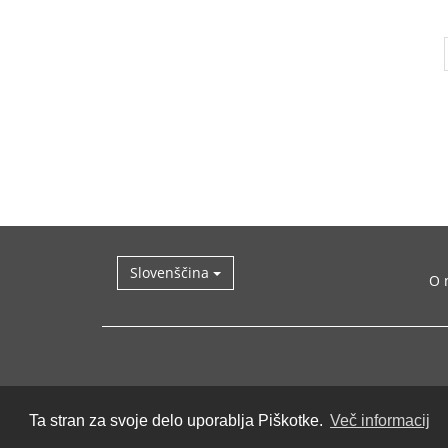
Slovenščina
O 
Ta stran za svoje delo uporablja Piškotke.
Več informacij