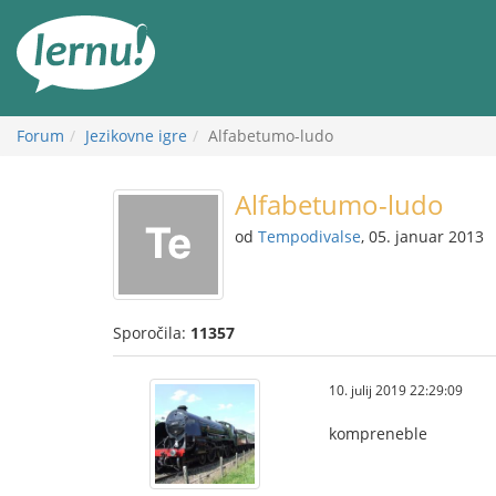
K
vsebini
Forum
Jezikovne igre
Alfabetumo-ludo
Alfabetumo-ludo
od
Tempodivalse
, 05. januar 2013
Sporočila:
11357
10. julij 2019 22:29:09
kompreneble