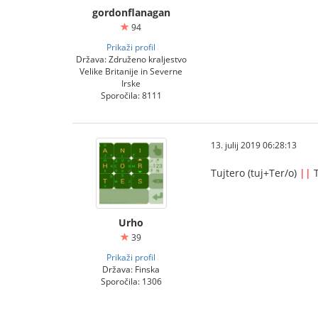
gordonflanagan
94
Prikaži profil
Država: Združeno kraljestvo
Velike Britanije in Severne
Irske
Sporočila: 8111
13. julij 2019 06:28:13
Tujtero (tuj+Ter/o)
||
T
Urho
39
Prikaži profil
Država: Finska
Sporočila: 1306