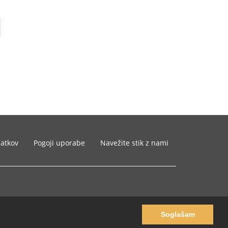
datkov
Pogoji uporabe
Navežite stik z nami
Soglašam