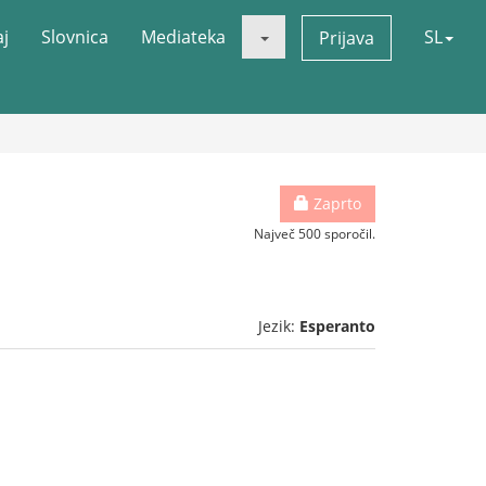
aj
Slovnica
Mediateka
SL
Prijava
Zaprto
Največ 500 sporočil.
Jezik:
Esperanto