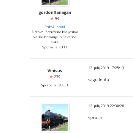
gordonflanagan
94
Prikaži profil
Država: Združeno kraljestvo
Velike Britanije in Severne
Irske
Sporočila: 8111
12. julij 2019 17:25:13
Vinisus
239
saĝodento
Sporočila: 20031
12. julij 2019 22:30:28
ŝpruca