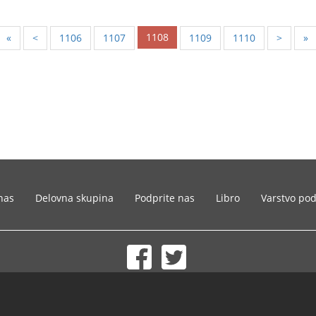
1108
«
<
1106
1107
1109
1110
>
»
nas
Delovna skupina
Podprite nas
Libro
Varstvo po
© 2002-2026 lernu.net |
Impressum