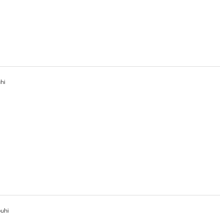
hi
buhi