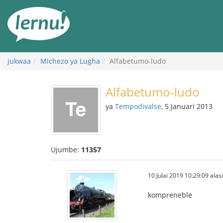
Kwa
maudhui
jukwaa
Michezo ya Lugha
Alfabetumo-ludo
Alfabetumo-ludo
ya
Tempodivalse
, 5 Januari 2013
Ujumbe:
11357
10 Julai 2019 10:29:09 alasi
kompreneble