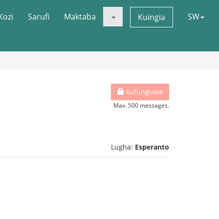
Kozi
Sarufi
Maktaba
SW
Kuingia
kufunguwa
Max. 500 messages.
Lugha:
Esperanto