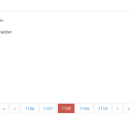
hi
witter
1108
«
<
1106
1107
1109
1110
>
»