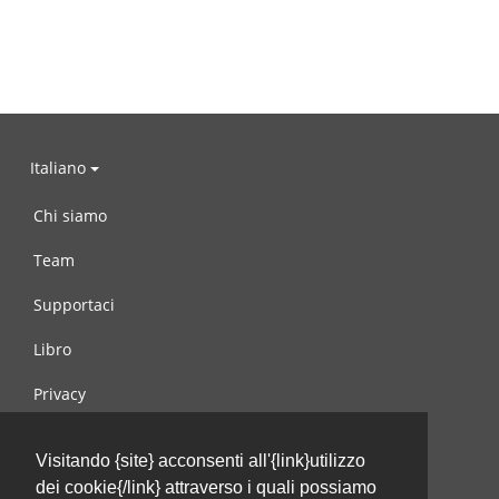
Italiano
Chi siamo
Team
Supportaci
Libro
Privacy
Condizioni d’uso
Visitando {site} acconsenti all'{link}utilizzo
Contattaci
dei cookie{/link} attraverso i quali possiamo