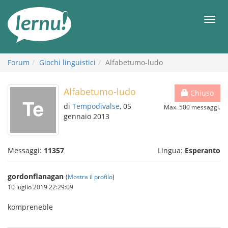
Vai
all’indice
Men
Forum
Giochi linguistici
Alfabetumo-ludo
Alfabetumo-ludo
Chiuso
di
Tempodivalse
, 05
Max. 500 messaggi.
gennaio 2013
Messaggi:
11357
Lingua:
Esperanto
gordonflanagan
(
Mostra il profilo
)
10 luglio 2019 22:29:09
kompreneble