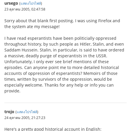
ursego
(
แสดงโปรไฟล์
)
23 ตุลาคม 2005, 02:47:58
Sorry about that blank first posting. I was using Firefox and
the system ate my message!
I have read esperantists have been politicially oppressed
throughout history, by such people as Hitler, Stalin, and even
Saddam Hussein. Stalin, in particular, is said to have ordered
a massive, deadly purge of esperantists in the USSR.
Unfortunately, I only ever see brief mentions of these
episodes. Can anyone point me to more detailed historical
accounts of oppression of esperantists? Memoirs of those
times, written by survivors of the oppression, would be
especially welcome. Thanks for any help or info you can
provide.
trojo
(
แสดงโปรไฟล์
)
24 ตุลาคม 2005, 21:27:23
Here's a pretty good historical account in English: