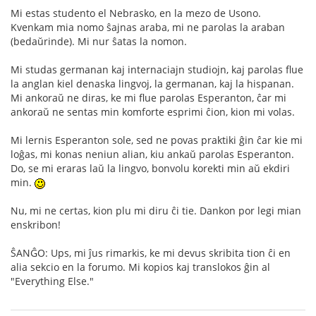
Mi estas studento el Nebrasko, en la mezo de Usono.
Kvenkam mia nomo ŝajnas araba, mi ne parolas la araban
(bedaŭrinde). Mi nur ŝatas la nomon.
Mi studas germanan kaj internaciajn studiojn, kaj parolas flue
la anglan kiel denaska lingvoj, la germanan, kaj la hispanan.
Mi ankoraŭ ne diras, ke mi flue parolas Esperanton, ĉar mi
ankoraŭ ne sentas min komforte esprimi ĉion, kion mi volas.
Mi lernis Esperanton sole, sed ne povas praktiki ĝin ĉar kie mi
loĝas, mi konas neniun alian, kiu ankaŭ parolas Esperanton.
Do, se mi eraras laŭ la lingvo, bonvolu korekti min aŭ ekdiri
min.
Nu, mi ne certas, kion plu mi diru ĉi tie. Dankon por legi mian
enskribon!
ŜANĜO: Ups, mi ĵus rimarkis, ke mi devus skribita tion ĉi en
alia sekcio en la forumo. Mi kopios kaj translokos ĝin al
"Everything Else."