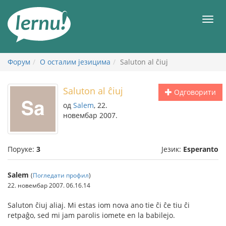
У
садржају
Мен
Форум
О осталим језицима
Saluton al ĉiuj
Saluton al ĉiuj
Одговорити
од
Salem
, 22.
новембар 2007.
Поруке:
3
Језик:
Esperanto
Salem
(
Погледати профил
)
22. новембар 2007. 06.16.14
Saluton ĉiuj aliaj. Mi estas iom nova ano tie ĉi ĉe tiu ĉi
retpaĝo, sed mi jam parolis iomete en la babilejo.