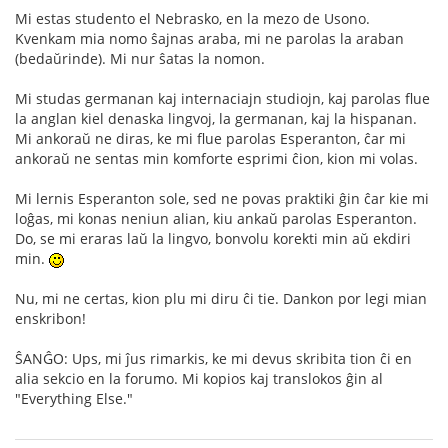
Mi estas studento el Nebrasko, en la mezo de Usono.
Kvenkam mia nomo ŝajnas araba, mi ne parolas la araban
(bedaŭrinde). Mi nur ŝatas la nomon.
Mi studas germanan kaj internaciajn studiojn, kaj parolas flue
la anglan kiel denaska lingvoj, la germanan, kaj la hispanan.
Mi ankoraŭ ne diras, ke mi flue parolas Esperanton, ĉar mi
ankoraŭ ne sentas min komforte esprimi ĉion, kion mi volas.
Mi lernis Esperanton sole, sed ne povas praktiki ĝin ĉar kie mi
loĝas, mi konas neniun alian, kiu ankaŭ parolas Esperanton.
Do, se mi eraras laŭ la lingvo, bonvolu korekti min aŭ ekdiri
min.
Nu, mi ne certas, kion plu mi diru ĉi tie. Dankon por legi mian
enskribon!
ŜANĜO: Ups, mi ĵus rimarkis, ke mi devus skribita tion ĉi en
alia sekcio en la forumo. Mi kopios kaj translokos ĝin al
"Everything Else."