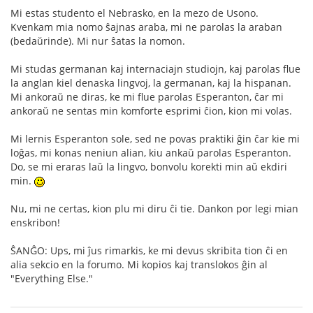
Mi estas studento el Nebrasko, en la mezo de Usono.
Kvenkam mia nomo ŝajnas araba, mi ne parolas la araban
(bedaŭrinde). Mi nur ŝatas la nomon.
Mi studas germanan kaj internaciajn studiojn, kaj parolas flue
la anglan kiel denaska lingvoj, la germanan, kaj la hispanan.
Mi ankoraŭ ne diras, ke mi flue parolas Esperanton, ĉar mi
ankoraŭ ne sentas min komforte esprimi ĉion, kion mi volas.
Mi lernis Esperanton sole, sed ne povas praktiki ĝin ĉar kie mi
loĝas, mi konas neniun alian, kiu ankaŭ parolas Esperanton.
Do, se mi eraras laŭ la lingvo, bonvolu korekti min aŭ ekdiri
min.
Nu, mi ne certas, kion plu mi diru ĉi tie. Dankon por legi mian
enskribon!
ŜANĜO: Ups, mi ĵus rimarkis, ke mi devus skribita tion ĉi en
alia sekcio en la forumo. Mi kopios kaj translokos ĝin al
"Everything Else."