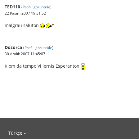
TED110
(
Profili görüntüle
)
22 Kasım 2007 19:31:52
malgraŭ saluton
Dozorca
(
Profili görüntüle
)
30 Aralık 2007 11:45:07
Kiom da tempo Vi lernis Esperanton
Türkçe