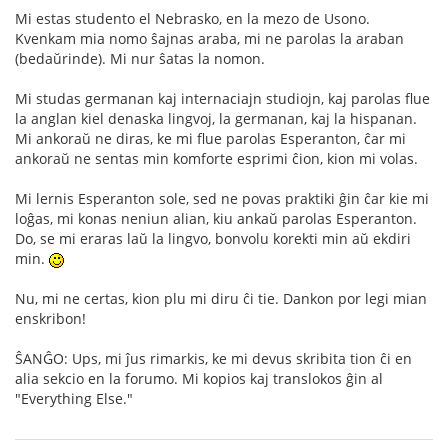
Mi estas studento el Nebrasko, en la mezo de Usono.
Kvenkam mia nomo ŝajnas araba, mi ne parolas la araban
(bedaŭrinde). Mi nur ŝatas la nomon.
Mi studas germanan kaj internaciajn studiojn, kaj parolas flue
la anglan kiel denaska lingvoj, la germanan, kaj la hispanan.
Mi ankoraŭ ne diras, ke mi flue parolas Esperanton, ĉar mi
ankoraŭ ne sentas min komforte esprimi ĉion, kion mi volas.
Mi lernis Esperanton sole, sed ne povas praktiki ĝin ĉar kie mi
loĝas, mi konas neniun alian, kiu ankaŭ parolas Esperanton.
Do, se mi eraras laŭ la lingvo, bonvolu korekti min aŭ ekdiri
min.
Nu, mi ne certas, kion plu mi diru ĉi tie. Dankon por legi mian
enskribon!
ŜANĜO: Ups, mi ĵus rimarkis, ke mi devus skribita tion ĉi en
alia sekcio en la forumo. Mi kopios kaj translokos ĝin al
"Everything Else."