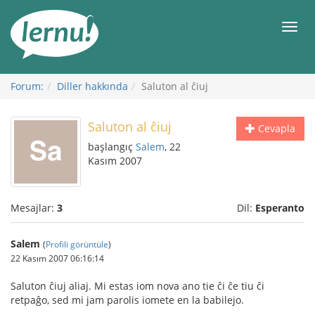
İçerik
Görüntüleme
Men
Forum:
Diller hakkında
Saluton al ĉiuj
Saluton al ĉiuj
Cevapla
başlangıç
Salem
, 22
Kasım 2007
Mesajlar:
3
Dil:
Esperanto
Salem
(
Profili görüntüle
)
22 Kasım 2007 06:16:14
Saluton ĉiuj aliaj. Mi estas iom nova ano tie ĉi ĉe tiu ĉi
retpaĝo, sed mi jam parolis iomete en la babilejo.