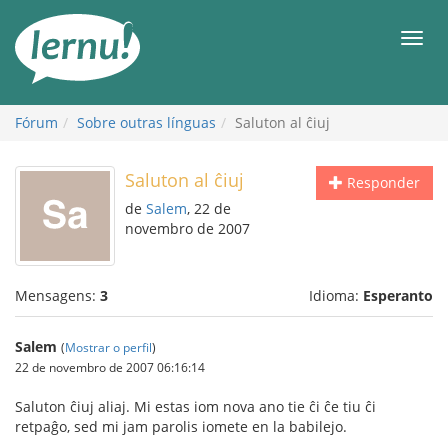
Ir
ao
Men
conteúdo
Fórum
Sobre outras línguas
Saluton al ĉiuj
Saluton al ĉiuj
Responder
de
Salem
, 22 de
novembro de 2007
Mensagens:
3
Idioma:
Esperanto
Salem
(
Mostrar o perfil
)
22 de novembro de 2007 06:16:14
Saluton ĉiuj aliaj. Mi estas iom nova ano tie ĉi ĉe tiu ĉi
retpaĝo, sed mi jam parolis iomete en la babilejo.