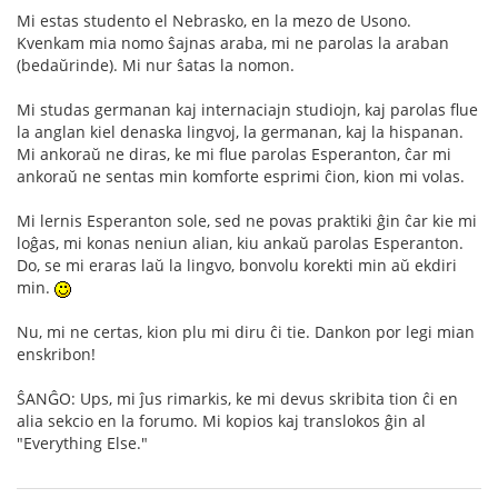
Mi estas studento el Nebrasko, en la mezo de Usono.
Kvenkam mia nomo ŝajnas araba, mi ne parolas la araban
(bedaŭrinde). Mi nur ŝatas la nomon.
Mi studas germanan kaj internaciajn studiojn, kaj parolas flue
la anglan kiel denaska lingvoj, la germanan, kaj la hispanan.
Mi ankoraŭ ne diras, ke mi flue parolas Esperanton, ĉar mi
ankoraŭ ne sentas min komforte esprimi ĉion, kion mi volas.
Mi lernis Esperanton sole, sed ne povas praktiki ĝin ĉar kie mi
loĝas, mi konas neniun alian, kiu ankaŭ parolas Esperanton.
Do, se mi eraras laŭ la lingvo, bonvolu korekti min aŭ ekdiri
min.
Nu, mi ne certas, kion plu mi diru ĉi tie. Dankon por legi mian
enskribon!
ŜANĜO: Ups, mi ĵus rimarkis, ke mi devus skribita tion ĉi en
alia sekcio en la forumo. Mi kopios kaj translokos ĝin al
"Everything Else."