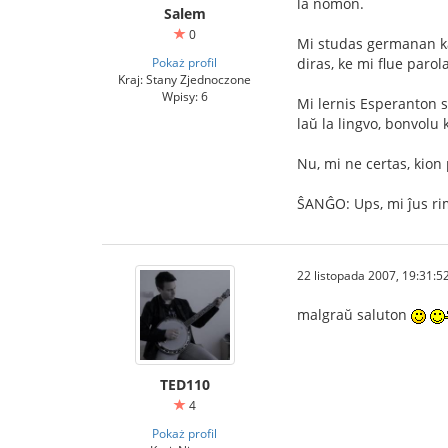
la nomon.
Salem
0
Mi studas germanan kaj
Pokaż profil
diras, ke mi flue paro
Kraj: Stany Zjednoczone
Wpisy: 6
Mi lernis Esperanton s
laŭ la lingvo, bonvolu
Nu, mi ne certas, kion
ŜANĜO: Ups, mi ĵus rima
22 listopada 2007, 19:31:5
malgraŭ saluton
TED110
4
Pokaż profil