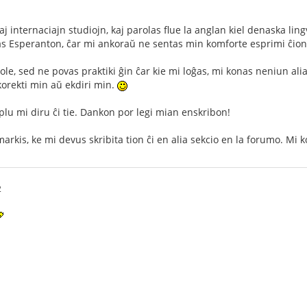
 internaciajn studiojn, kaj parolas flue la anglan kiel denaska lin
las Esperanton, ĉar mi ankoraŭ ne sentas min komforte esprimi ĉion,
ole, sed ne povas praktiki ĝin ĉar kie mi loĝas, mi konas neniun al
 korekti min aŭ ekdiri min.
 plu mi diru ĉi tie. Dankon por legi mian enskribon!
rkis, ke mi devus skribita tion ĉi en alia sekcio en la forumo. Mi ko
2