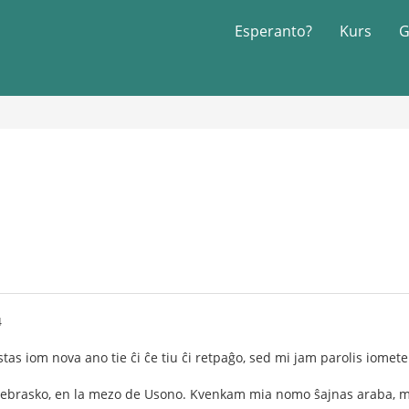
Esperanto?
Kurs
G
4
estas iom nova ano tie ĉi ĉe tiu ĉi retpaĝo, sed mi jam parolis iomete
Nebrasko, en la mezo de Usono. Kvenkam mia nomo ŝajnas araba, mi