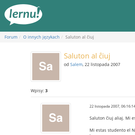
Więcej
Forum
O innych językach
Saluton al ĉiuj
Saluton al ĉiuj
od
Salem
, 22 listopada 2007
Wpisy:
3
22 listopada 2007, 06:16:1
Saluton ĉiuj aliaj. Mi 
Mi estas studento el 