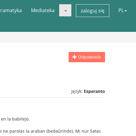
ramatyka
Mediateka
PL
zaloguj się
Odpowiedz
Język:
Esperanto
 en la babilejo.
 ne parolas la araban (bedaŭrinde). Mi nur ŝatas