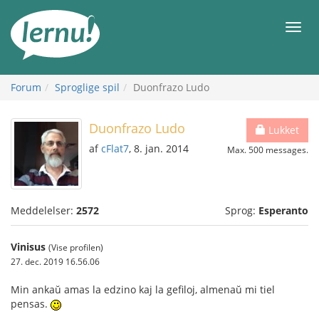
Til
indholdet
Men
Forum
Sproglige spil
Duonfrazo Ludo
Duonfrazo Ludo
Lukket
af
cFlat7
, 8. jan. 2014
Max. 500 messages.
Meddelelser:
2572
Sprog:
Esperanto
Vinisus
(Vise profilen)
27. dec. 2019 16.56.06
Min ankaŭ amas la edzino kaj la gefiloj, almenaŭ mi tiel
pensas.