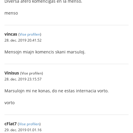
Diversa afero komenciĝas en la menso.
menso
vincas
(
Vise profilen
)
28. dec. 2019 20.41.52
Mensojn miajn komencis skani marsuloj.
Vinisus
(Vise profilen)
28. dec. 2019 23.15.57
Marsulojn mi ne konas, do ne estas internacia vorto.
vorto
cFlat7
(
Vise profilen
)
29. dec. 2019 01.01.16