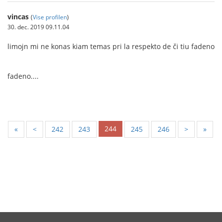
vincas
(
Vise profilen
)
30. dec. 2019 09.11.04
limojn mi ne konas kiam temas pri la respekto de či tiu fadeno
fadeno....
244
«
<
242
243
245
246
>
»