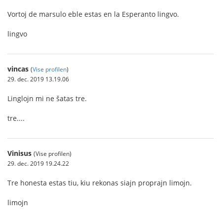
Vortoj de marsulo eble estas en la Esperanto lingvo.
lingvo
vincas
(
Vise profilen
)
29. dec. 2019 13.19.06
Linglojn mi ne šatas tre.
tre....
Vinisus
(Vise profilen)
29. dec. 2019 19.24.22
Tre honesta estas tiu, kiu rekonas siajn proprajn limojn.
limojn