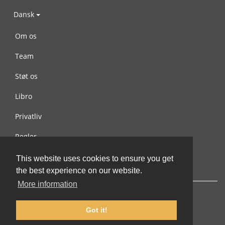
Dansk
Om os
Team
Støt os
Libro
Privatliv
Regler
Kontakt os
This website uses cookies to ensure you get
the best experience on our website.
More information
Got it!
© 2002-2026 lernu.net |
Impressum