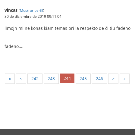
vincas
(
Mostrar perfil
)
30 de diciembre de 2019 09:11:04
limojn mi ne konas kiam temas pri la respekto de či tiu fadeno
fadeno....
244
«
<
242
243
245
246
>
»