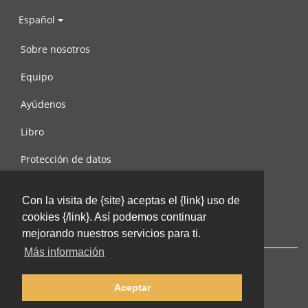
Español
Sobre nosotros
Equipo
Ayúdenos
Libro
Protección de datos
Condiciones de uso
Con la visita de {site} aceptas el {link} uso de
Contáctenos
cookies {/link}. Así podemos continuar
mejorando nuestros servicios para ti.
Más información
Aceptar
© 2002-2026 lernu.net |
Impressum