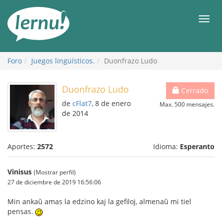
Contenido
Men
Foro
Juegos lingüísticos.
Duonfrazo Ludo
Duonfrazo Ludo
Cerrado
de
cFlat7
, 8 de enero
Max. 500 mensajes.
de 2014
Aportes:
2572
Idioma:
Esperanto
Vinisus
(Mostrar perfil)
27 de diciembre de 2019 16:56:06
Min ankaŭ amas la edzino kaj la gefiloj, almenaŭ mi tiel
pensas.