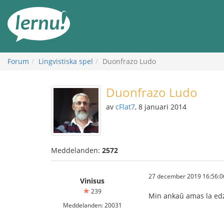
Till
sidans
innehåll
Forum
Lingvistiska spel
Duonfrazo Ludo
Duonfrazo Ludo
av
cFlat7
, 8 januari 2014
Meddelanden:
2572
27 december 2019 16:56:0
Vinisus
239
Min ankaŭ amas la edzi
Meddelanden: 20031