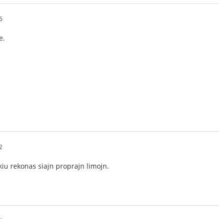
6
e.
2
kiu rekonas siajn proprajn limojn.