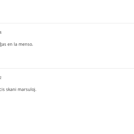
4
ĝas en la menso.
2
s skani marsuloj.