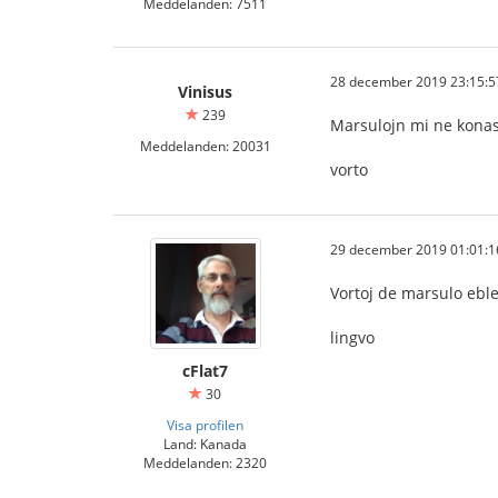
Meddelanden: 7511
28 december 2019 23:15:5
Vinisus
239
Marsulojn mi ne konas,
Meddelanden: 20031
vorto
29 december 2019 01:01:1
Vortoj de marsulo eble
lingvo
cFlat7
30
Visa profilen
Land: Kanada
Meddelanden: 2320