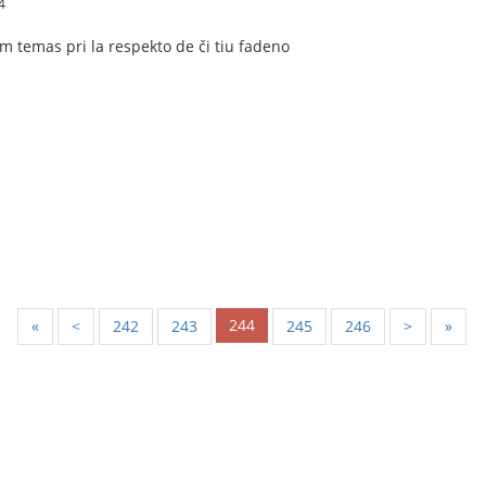
4
m temas pri la respekto de či tiu fadeno
244
«
<
242
243
245
246
>
»