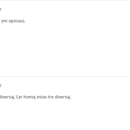
7
 (mi opinias).
2
diversaj, čar homoj estas tre diversaj.