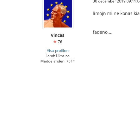
30 december 2019 09:11:0
limojn mi ne konas kia
fadeno....
vincas
76
Visa profilen
Land: Ukraina
Meddelanden: 7511