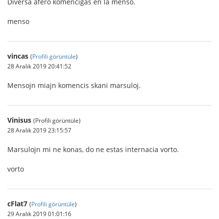
Diversa afero komenciĝas en la menso.
menso
vincas
(
Profili görüntüle
)
28 Aralık 2019 20:41:52
Mensojn miajn komencis skani marsuloj.
Vinisus
(Profili görüntüle)
28 Aralık 2019 23:15:57
Marsulojn mi ne konas, do ne estas internacia vorto.
vorto
cFlat7
(
Profili görüntüle
)
29 Aralık 2019 01:01:16