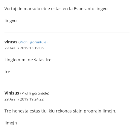
Vortoj de marsulo eble estas en la Esperanto lingvo.
lingvo
vincas
(
Profili görüntüle
)
29 Aralık 2019 13:19:06
Linglojn mi ne šatas tre.
tre....
Vinisus
(Profili görüntüle)
29 Aralık 2019 19:24:22
Tre honesta estas tiu, kiu rekonas siajn proprajn limojn.
limojn