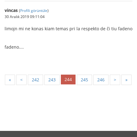
vincas
(
Profili görüntüle
)
30 Aralık 2019 09:11:04
limojn mi ne konas kiam temas pri la respekto de či tiu fadeno
fadeno....
244
«
<
242
243
245
246
>
»