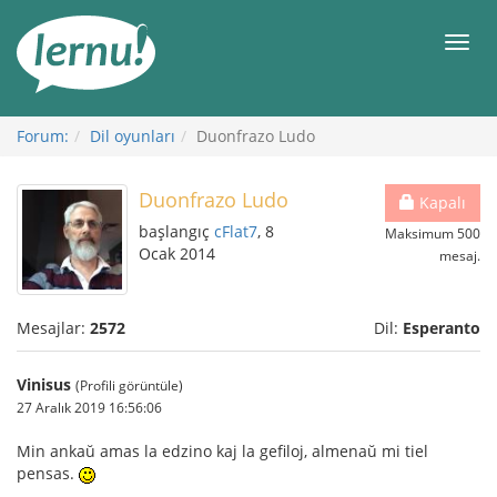
İçerik
Görüntüleme
Men
Forum:
Dil oyunları
Duonfrazo Ludo
Duonfrazo Ludo
Kapalı
başlangıç
cFlat7
, 8
Maksimum 500
Ocak 2014
mesaj.
Mesajlar:
2572
Dil:
Esperanto
Vinisus
(Profili görüntüle)
27 Aralık 2019 16:56:06
Min ankaŭ amas la edzino kaj la gefiloj, almenaŭ mi tiel
pensas.