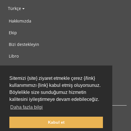
Türkçe
Hakkımızda
Ekip
Bizi destekleyin
Libro
Gizlilik Politikası
Sitemizi {site} ziyaret etmekle çerez {/link}
Kullanım Koşulları
kullanımımızı {link} kabul etmiş oluyorsunuz.
Bize ulaşın
Böylelikle size sunduğumuz hizmetin
kalitesini iyileştirmeye devam edebileceğiz.
Daha fazla bilgi
Kabul et
© 2002-2026 lernu.net |
Impressum