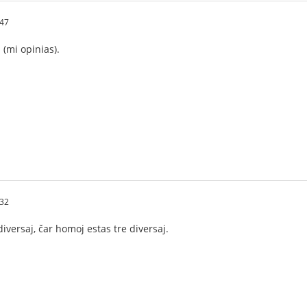
:47
 (mi opinias).
:32
diversaj, čar homoj estas tre diversaj.