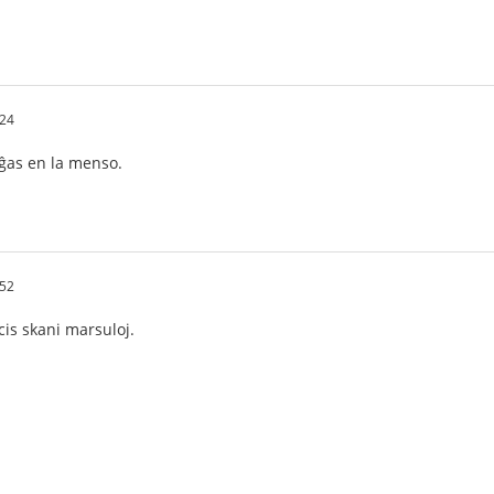
:24
ĝas en la menso.
:52
s skani marsuloj.