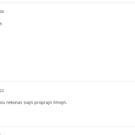
:06
e.
:22
kiu rekonas siajn proprajn limojn.