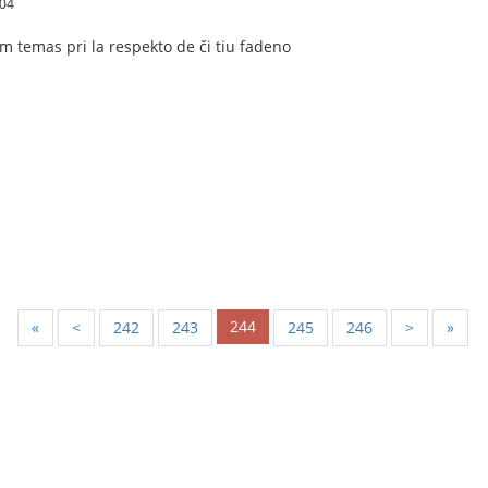
:04
m temas pri la respekto de či tiu fadeno
244
«
<
242
243
245
246
>
»