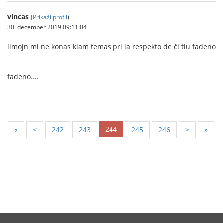
vincas
(
Prikaži profil
)
30. december 2019 09:11:04
limojn mi ne konas kiam temas pri la respekto de či tiu fadeno
fadeno....
244
«
<
242
243
245
246
>
»