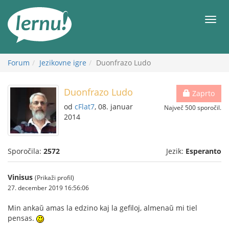
K
vsebini
Meni
Forum
Jezikovne igre
Duonfrazo Ludo
Duonfrazo Ludo
Zaprto
od
cFlat7
, 08. januar
Največ 500 sporočil.
2014
Sporočila:
2572
Jezik:
Esperanto
Vinisus
(Prikaži profil)
27. december 2019 16:56:06
Min ankaŭ amas la edzino kaj la gefiloj, almenaŭ mi tiel
pensas.