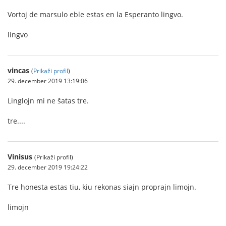
Vortoj de marsulo eble estas en la Esperanto lingvo.
lingvo
vincas
(
Prikaži profil
)
29. december 2019 13:19:06
Linglojn mi ne šatas tre.
tre....
Vinisus
(Prikaži profil)
29. december 2019 19:24:22
Tre honesta estas tiu, kiu rekonas siajn proprajn limojn.
limojn