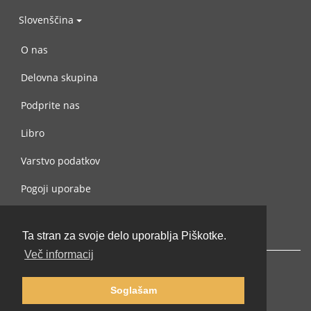
Slovenščina
O nas
Delovna skupina
Podprite nas
Libro
Varstvo podatkov
Pogoji uporabe
Navežite stik z nami
Ta stran za svoje delo uporablja Piškotke.
Več informacij
Soglašam
© 2002-2026 lernu.net |
Impressum