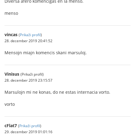
Diversa afero komenciĝas en la menso.
menso
vincas
(
Prikaži profil
)
28. december 2019 20:41:52
Mensojn miajn komencis skani marsuloj.
Vinisus
(Prikaži profil)
28. december 2019 23:15:57
Marsulojn mi ne konas, do ne estas internacia vorto.
vorto
cFlat7
(
Prikaži profil
)
29. december 2019 01:01:16