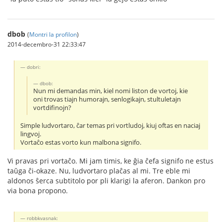
dbob
(
Montri la profilon
)
2014-decembro-31 22:33:47
dobri:
dbob:
Nun mi demandas min, kiel nomi liston de vortoj, kie
oni trovas tiajn humorajn, senlogikajn, stultuletajn
vortdifinojn?
Simple ludvortaro, ĉar temas pri vortludoj, kiuj oftas en naciaj
lingvoj.
Vortaĉo estas vorto kun malbona signifo.
Vi pravas pri vortaĉo. Mi jam timis, ke ĝia ĉefa signifo ne estus
taŭga ĉi-okaze. Nu, ludvortaro plaĉas al mi. Tre eble mi
aldonos ŝerca subtitolo por pli klarigi la aferon. Dankon pro
via bona propono.
robbkvasnak: