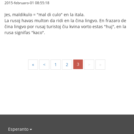
2015-februaro-01 08:55:18
Jes, maldikulo = "mal di culo" en la itala.
La rusoj havas multon da ridi en la ĉina lingvo. En frazaro de
ĉina lingvo por rusaj turistoj ĉiu kvina vorto estas "huj", en la
rusa signifas "kaco".
3
«
<
1
2
>
»
Esperanto