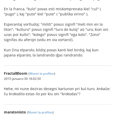
En la franca, "kulo" povas esti miskomprenata kiel "cul" (
"pugo" ), kaj "puto" kiel "pute" ( "publika virino" ).
Esperantaj vortludoj: "militi" povus signifi "meti min en la
liton"; "kulturo" povus signifi "turo de kuloj" aŭ "uro, kion oni
uzas por kulto"; "kolego" povus signifi "ega kolo". "Zono"
signifas du aferojn (vidu en via vortaro!).
Kun ĉina elparolo, bildoj povas kanti kiel birdoj, kaj kun
japana elparolo, la landrando iĝas randrando.
FractalBloom
(
Montri la profilon
)
2015-januaro-30 18:02:50
Hehe, mi nune deziras desegni kartunon pri kul-turo. Ankaŭe:
ĉu krokodilo estas ilo per kiu oni "krokodas"?
maratonisto
(
Montri la profilon
)