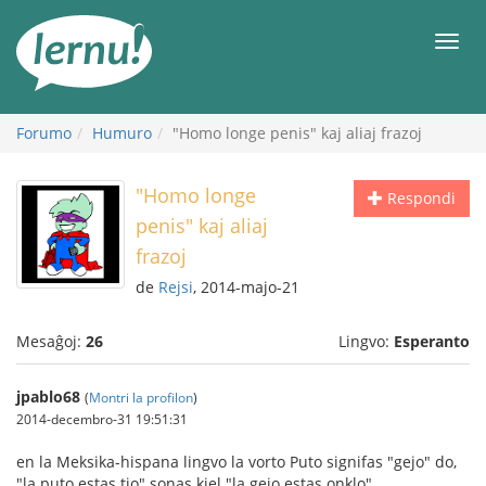
Al
la
Men
enhavo
Forumo
Humuro
"Homo longe penis" kaj aliaj frazoj
"Homo longe
Respondi
penis" kaj aliaj
frazoj
de
Rejsi
, 2014-majo-21
Mesaĝoj:
26
Lingvo:
Esperanto
jpablo68
(
Montri la profilon
)
2014-decembro-31 19:51:31
en la Meksika-hispana lingvo la vorto Puto signifas "gejo" do,
"la puto estas tio" sonas kiel "la gejo estas onklo"