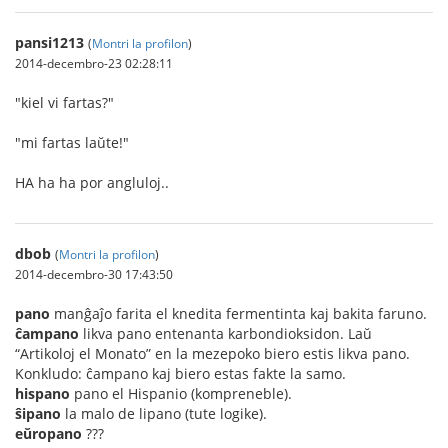
pansi1213
(
Montri la profilon
)
2014-decembro-23 02:28:11
"kiel vi fartas?"
"mi fartas laŭte!"
HA ha ha por angluloj..
dbob
(
Montri la profilon
)
2014-decembro-30 17:43:50
pano
manĝaĵo farita el knedita fermentinta kaj bakita faruno.
ĉampano
likva pano entenanta karbondioksidon. Laŭ
“Artikoloj el Monato” en la mezepoko biero estis likva pano.
Konkludo: ĉampano kaj biero estas fakte la samo.
hispano
pano el Hispanio (kompreneble).
ŝipano
la malo de lipano (tute logike).
eŭropano
???