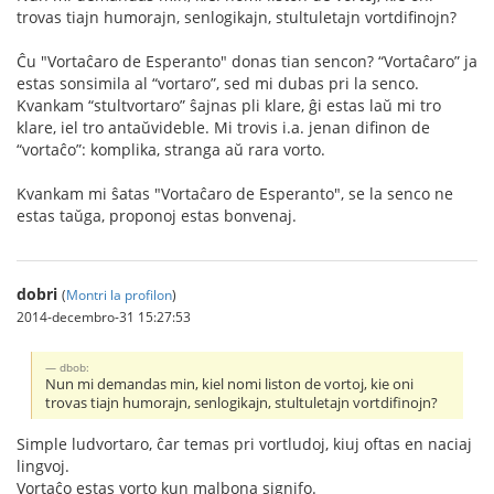
trovas tiajn humorajn, senlogikajn, stultuletajn vortdifinojn?
Ĉu "Vortaĉaro de Esperanto" donas tian sencon? “Vortaĉaro” ja
estas sonsimila al “vortaro”, sed mi dubas pri la senco.
Kvankam “stultvortaro” ŝajnas pli klare, ĝi estas laŭ mi tro
klare, iel tro antaŭvideble. Mi trovis i.a. jenan difinon de
“vortaĉo”: komplika, stranga aŭ rara vorto.
Kvankam mi ŝatas "Vortaĉaro de Esperanto", se la senco ne
estas taŭga, proponoj estas bonvenaj.
dobri
(
Montri la profilon
)
2014-decembro-31 15:27:53
dbob:
Nun mi demandas min, kiel nomi liston de vortoj, kie oni
trovas tiajn humorajn, senlogikajn, stultuletajn vortdifinojn?
Simple ludvortaro, ĉar temas pri vortludoj, kiuj oftas en naciaj
lingvoj.
Vortaĉo estas vorto kun malbona signifo.