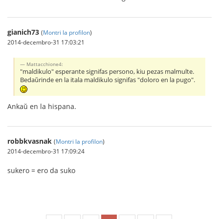
gianich73
(
Montri la profilon
)
2014-decembro-31 17:03:21
Mattacchione4:
"maldikulo" esperante signifas persono, kiu pezas malmulte.
Bedaŭrinde en la itala maldikulo signifas "doloro en la pugo".
Ankaŭ en la hispana.
robbkvasnak
(
Montri la profilon
)
2014-decembro-31 17:09:24
sukero = ero da suko