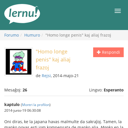
Al
la
Men
enhavo
Forumo
Humuro
"Homo longe penis" kaj aliaj frazoj
"Homo longe
Respondi
penis" kaj aliaj
frazoj
de
Rejsi
, 2014-majo-21
Mesaĝoj:
26
Lingvo:
Esperanto
kaptulo
(
Montri la profilon
)
2014-junio-19 06:30:08
Oni diras, ke la japana havas malmulte da sakraĵoj. Tamen, la
manko povas esti iom kompensata de manko alia.
Manko
en la