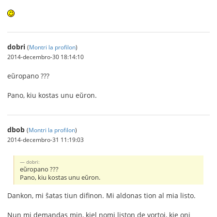
dobri
(
Montri la profilon
)
2014-decembro-30 18:14:10
eŭropano ???
Pano, kiu kostas unu eŭron.
dbob
(
Montri la profilon
)
2014-decembro-31 11:19:03
dobri:
eŭropano ???
Pano, kiu kostas unu eŭron.
Dankon, mi ŝatas tiun difinon. Mi aldonas tion al mia listo.
Nun mi demandas min, kiel nomi liston de vortoj, kie oni