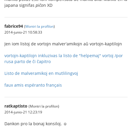
japana signifas
piĉo
n XD
fabrice94
(
Montri la profilon
)
2014-junio-21 10:58:33
Jen iom listoj de vortojn malver'amikojn aû vortojn-kaptilojn
vortojn-kaptilojn inkluzivas la listo de "helpemaj" vortoj /por
rusa parto de ĉi ĉapitro
Listo de malveramikoj en mutlilingvoj
faux amis espéranto français
ratkaptisto
(Montri la profilon)
2014-junio-21 12:23:19
Dankon pro la bonaj konsiloj. ☺