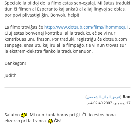
Speciale la bildoj de la filmo estas sen-egalaj. Mi ŝatus traduki
tiun ĉi filmon al Esperanto kaj ankaŭ al aliaj lingvoj se eblas,
por povi plivastigi ĝin. Bonvolu helpi!
La filmo troviĝas ĉe
http://www.dotsub.com/films/lhommequi
.
Ĉiuj estas bonvenaj kontribui al la traduko, eĉ se vi nur
kontribuas unu frazon. Por traduki, registriĝu ĉe dotsub.com
senpage, ensalutu kaj iru al la filmpaĝo, tie vi nun trovas sur
la ekstrem-dekstra flanko la tradukmenuon.
Dankegon!
Judith
Rao
(
عرض الملف الشخصي
)
17 ديسمبر، 2007 4:02:40 م
Saluton
Mi nun kunlaboras pri ĝi. Ĉi tio estos bona
ekzerco pri la franca.
Ĝis!