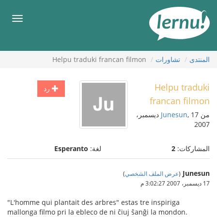
لى
لمحتويات
قائمة
طعام
المنتدى
تشاورات
Helpu traduki francan filmon
Helpu traduki
رد
francan filmon
من
Junesun
, 17 ديسمبر،
2007
المشاركات:
2
لغة:
Esperanto
Junesun
(
عرض الملف الشخصي
)
17 ديسمبر، 2007 3:02:27 م
"L'homme qui plantait des arbres" estas tre inspiriga
mallonga filmo pri la ebleco de ni ĉiuj ŝanĝi la mondon.