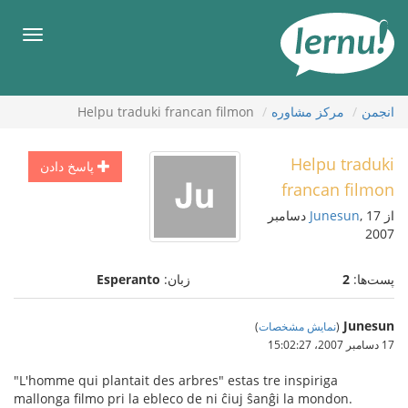
رود
ه
فهرس
حتوا
انجمن
مركز مشاوره
Helpu traduki francan filmon
Helpu traduki
پاسخ دادن
francan filmon
از
Junesun
, 17 دسامبر
2007
پست‌ها:
2
زبان:
Esperanto
Junesun
(
نمایش مشخصات
)
17 دسامبر 2007،‏ 15:02:27
"L'homme qui plantait des arbres" estas tre inspiriga
mallonga filmo pri la ebleco de ni ĉiuj ŝanĝi la mondon.