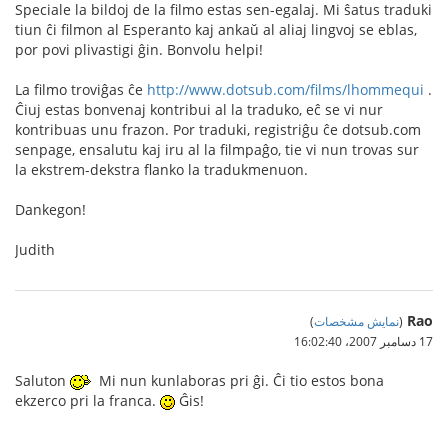
Speciale la bildoj de la filmo estas sen-egalaj. Mi ŝatus traduki
tiun ĉi filmon al Esperanto kaj ankaŭ al aliaj lingvoj se eblas,
por povi plivastigi ĝin. Bonvolu helpi!
La filmo troviĝas ĉe
http://www.dotsub.com/films/lhommequi
.
Ĉiuj estas bonvenaj kontribui al la traduko, eĉ se vi nur
kontribuas unu frazon. Por traduki, registriĝu ĉe dotsub.com
senpage, ensalutu kaj iru al la filmpaĝo, tie vi nun trovas sur
la ekstrem-dekstra flanko la tradukmenuon.
Dankegon!
Judith
Rao
(
نمایش مشخصات
)
17 دسامبر 2007،‏ 16:02:40
Saluton
Mi nun kunlaboras pri ĝi. Ĉi tio estos bona
ekzerco pri la franca.
Ĝis!