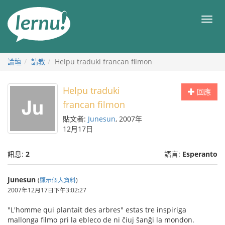
前
往
目
目
錄
錄
論壇
請教
Helpu traduki francan filmon
Helpu traduki
回應
francan filmon
貼文者:
Junesun
, 2007年
12月17日
訊息:
2
語言:
Esperanto
Junesun
(
顯示個人資料
)
2007年12月17日下午3:02:27
"L'homme qui plantait des arbres" estas tre inspiriga
mallonga filmo pri la ebleco de ni ĉiuj ŝanĝi la mondon.