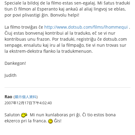
Speciale la bildoj de la filmo estas sen-egalaj. Mi ŝatus traduki
tiun ĉi filmon al Esperanto kaj ankaŭ al aliaj lingvoj se eblas,
por povi plivastigi ĝin. Bonvolu helpi!
La filmo troviĝas ĉe
http://www.dotsub.com/films/lhommequi
.
Ĉiuj estas bonvenaj kontribui al la traduko, eĉ se vi nur
kontribuas unu frazon. Por traduki, registriĝu ĉe dotsub.com
senpage, ensalutu kaj iru al la filmpaĝo, tie vi nun trovas sur
la ekstrem-dekstra flanko la tradukmenuon.
Dankegon!
Judith
Rao
(
顯示個人資料
)
2007年12月17日下午4:02:40
Saluton
Mi nun kunlaboras pri ĝi. Ĉi tio estos bona
ekzerco pri la franca.
Ĝis!