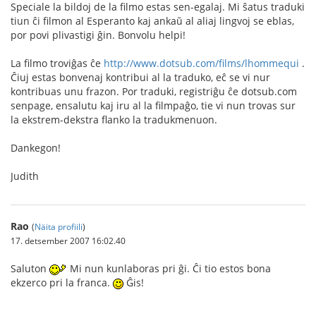
Speciale la bildoj de la filmo estas sen-egalaj. Mi ŝatus traduki
tiun ĉi filmon al Esperanto kaj ankaŭ al aliaj lingvoj se eblas,
por povi plivastigi ĝin. Bonvolu helpi!
La filmo troviĝas ĉe
http://www.dotsub.com/films/lhommequi
.
Ĉiuj estas bonvenaj kontribui al la traduko, eĉ se vi nur
kontribuas unu frazon. Por traduki, registriĝu ĉe dotsub.com
senpage, ensalutu kaj iru al la filmpaĝo, tie vi nun trovas sur
la ekstrem-dekstra flanko la tradukmenuon.
Dankegon!
Judith
Rao
(
Näita profiili
)
17. detsember 2007 16:02.40
Saluton
Mi nun kunlaboras pri ĝi. Ĉi tio estos bona
ekzerco pri la franca.
Ĝis!