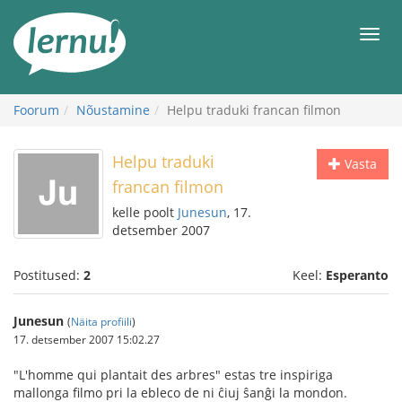
Sisu
juurde
Men
Foorum
Nõustamine
Helpu traduki francan filmon
Helpu traduki
Vasta
francan filmon
kelle poolt
Junesun
, 17.
detsember 2007
Postitused:
2
Keel:
Esperanto
Junesun
(
Näita profiili
)
17. detsember 2007 15:02.27
"L'homme qui plantait des arbres" estas tre inspiriga
mallonga filmo pri la ebleco de ni ĉiuj ŝanĝi la mondon.