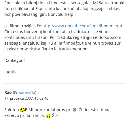
Speciale la bildoj de la filmo estas sen-egalaj. Mi ŝatus traduki
tiun ĉi filmon al Esperanto kaj ankaŭ al aliaj lingvoj se eblas,
por povi plivastigi ĝin. Bonvolu helpi!
La filmo troviĝas ĉe
http://www.dotsub.com/films/lhommequi
.
Ĉiuj estas bonvenaj kontribui al la traduko, eĉ se vi nur
kontribuas unu frazon. Por traduki, registriĝu ĉe dotsub.com
senpage, ensalutu kaj iru al la filmpaĝo, tie vi nun trovas sur
la ekstrem-dekstra flanko la tradukmenuon.
Dankegon!
Judith
Rao
(
Prikaz profila
)
17. prosinca 2007. 16:02:40
Saluton
Mi nun kunlaboras pri ĝi. Ĉi tio estos bona
ekzerco pri la franca.
Ĝis!