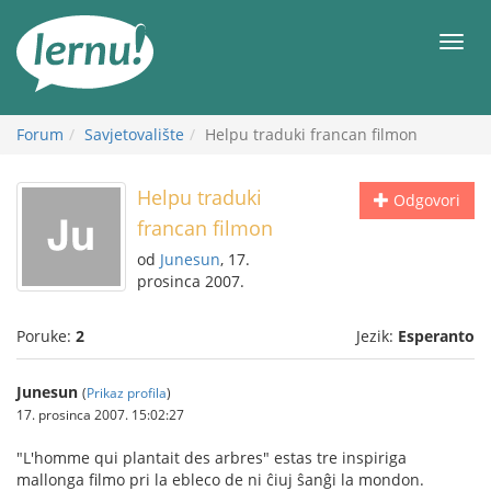
Sadržaj
Meni
Forum
Savjetovalište
Helpu traduki francan filmon
Helpu traduki
Odgovori
francan filmon
od
Junesun
, 17.
prosinca 2007.
Poruke:
2
Jezik:
Esperanto
Junesun
(
Prikaz profila
)
17. prosinca 2007. 15:02:27
"L'homme qui plantait des arbres" estas tre inspiriga
mallonga filmo pri la ebleco de ni ĉiuj ŝanĝi la mondon.