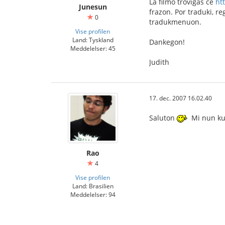
La filmo troviĝas ĉe
ht
Junesun
frazon. Por traduki, re
0
tradukmenuon.
Vise profilen
Land: Tyskland
Dankegon!
Meddelelser: 45
Judith
17. dec. 2007 16.02.40
Saluton
Mi nun kun
Rao
4
Vise profilen
Land: Brasilien
Meddelelser: 94