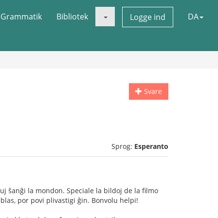
Grammatik
Bibliotek
DA
Logge ind
Svare
Sprog:
Esperanto
uj ŝanĝi la mondon. Speciale la bildoj de la filmo
blas, por povi plivastigi ĝin. Bonvolu helpi!