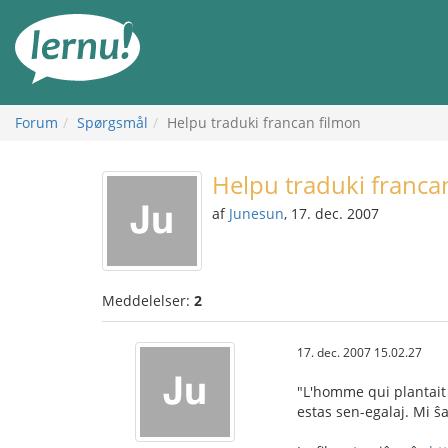
Til
indholdet
Forum
Spørgsmål
Helpu traduki francan filmon
Helpu traduki franca
af
Junesun
, 17. dec. 2007
Meddelelser:
2
17. dec. 2007 15.02.27
"L'homme qui plantait d
estas sen-egalaj. Mi ŝa