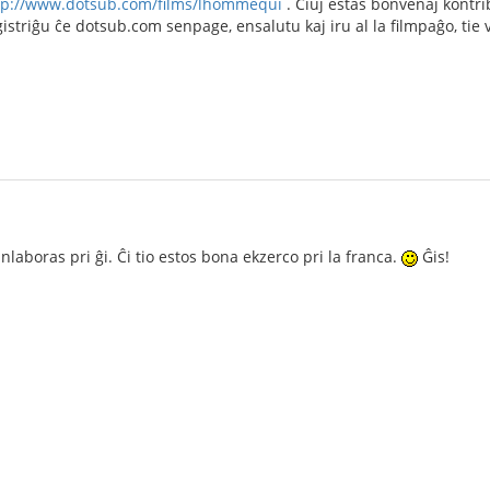
tp://www.dotsub.com/films/lhommequi
. Ĉiuj estas bonvenaj kontri
gistriĝu ĉe dotsub.com senpage, ensalutu kaj iru al la filmpaĝo, tie 
laboras pri ĝi. Ĉi tio estos bona ekzerco pri la franca.
Ĝis!