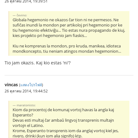
26 ตุลาคม 2014, 19:39:51
ĉevino:
Globala hegemonio ne okazos ĉar tion ni ne permesos. Ne
sufiĉas inundi la mondon per artikoloj pri hegemonio por ke
tiu hegemonio efektiviĝu... Tio estas nura propagando de kiuj,
kies projekto pri hegemonio jam fiaskis...
Kiu ne komprenas la mondon, pro kruda, manikea, idioteca
mondkoncepto, tiu neniam atingos mondan hegemonion...
Tio jam okazis. Kaj kio estas 'ni'?
vincas
(
แสดงโปรไฟล์
)
26 ตุลาคม 2014, 19:44:52
maratonisto:
Kiom da procentoj de komunaj vortoj havas la angla kaj
Esperanto?
Devas esti multaj ĉar ambaŭ lingvoj transprenis multajn
vortojn el Latino.
Krome, Esperanto transprenis iom da anglaj vortoj kiel jes,
rivero, drinki (kun iom alia signifo) ktp.