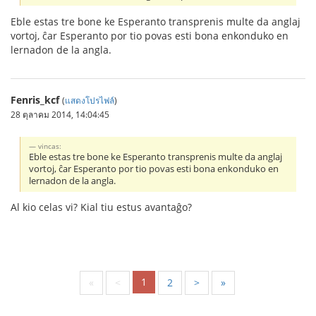
Eble estas tre bone ke Esperanto transprenis multe da anglaj
vortoj, ĉar Esperanto por tio povas esti bona enkonduko en
lernadon de la angla.
Fenris_kcf
(
แสดงโปรไฟล์
)
28 ตุลาคม 2014, 14:04:45
vincas:
Eble estas tre bone ke Esperanto transprenis multe da anglaj
vortoj, ĉar Esperanto por tio povas esti bona enkonduko en
lernadon de la angla.
Al kio celas vi? Kial tiu estus avantaĝo?
1
«
<
2
>
»