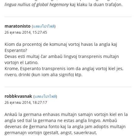
lingua nullius of global hegemony
kaj klaku la duan trafaĵon.
maratonisto
(
แสดงโปรไฟล์
)
26 ตุลาคม 2014, 15:27:45
Kiom da procentoj de komunaj vortoj havas la angla kaj
Esperanto?
Devas esti multaj ĉar ambaŭ lingvoj transprenis multajn
vortojn el Latino.
Krome, Esperanto transprenis iom da anglaj vortoj kiel jes,
rivero, drinki (kun iom alia signifo) ktp.
robbkvasnak
(
แสดงโปรไฟล์
)
26 ตุลาคม 2014, 18:27:17
Ankaŭ la germana enhavas multajn samajn vortojn kiel en la
angla sed tial la germana ne estas angla lingvo. Ambaŭ
devenas de ĝermana fonto kaj la angla jam adoptis multajn
germanajn vortojn (gestalt, angst, sauerkraut,