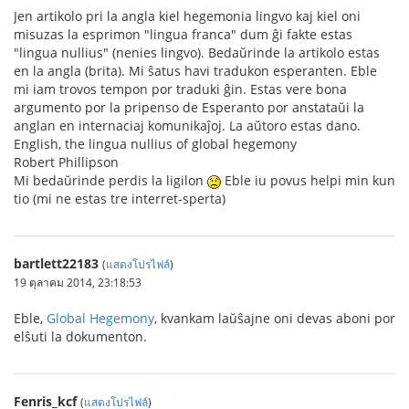
Jen artikolo pri la angla kiel hegemonia lingvo kaj kiel oni
misuzas la esprimon "lingua franca" dum ĝi fakte estas
"lingua nullius" (nenies lingvo). Bedaŭrinde la artikolo estas
en la angla (brita). Mi ŝatus havi tradukon esperanten. Eble
mi iam trovos tempon por traduki ĝin. Estas vere bona
argumento por la pripenso de Esperanto por anstataŭi la
anglan en internaciaj komunikaĵoj. La aŭtoro estas dano.
English, the lingua nullius of global hegemony
Robert Phillipson
Mi bedaŭrinde perdis la ligilon
Eble iu povus helpi min kun
tio (mi ne estas tre interret-sperta)
bartlett22183
(
แสดงโปรไฟล์
)
19 ตุลาคม 2014, 23:18:53
Eble,
Global Hegemony
, kvankam laŭŝajne oni devas aboni por
elŝuti la dokumenton.
Fenris_kcf
(
แสดงโปรไฟล์
)