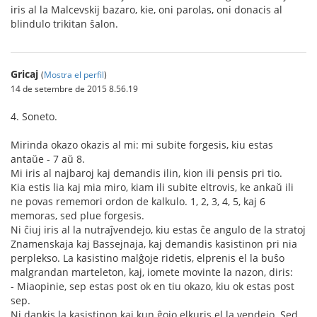
iris al la Malcevskij bazaro, kie, oni parolas, oni donacis al
blindulo trikitan ŝalon.
Gricaj
(
Mostra el perfil
)
14 de setembre de 2015 8.56.19
4. Soneto.
Mirinda okazo okazis al mi: mi subite forgesis, kiu estas
antaŭe - 7 aŭ 8.
Mi iris al najbaroj kaj demandis ilin, kion ili pensis pri tio.
Kia estis lia kaj mia miro, kiam ili subite eltrovis, ke ankaŭ ili
ne povas rememori ordon de kalkulo. 1, 2, 3, 4, 5, kaj 6
memoras, sed plue forgesis.
Ni ĉiuj iris al la nutraĵvendejo, kiu estas ĉe angulo de la stratoj
Znamenskaja kaj Bassejnaja, kaj demandis kasistinon pri nia
perplekso. La kasistino malĝoje ridetis, elprenis el la buŝo
malgrandan marteleton, kaj, iomete movinte la nazon, diris:
- Miaopinie, sep estas post ok en tiu okazo, kiu ok estas post
sep.
Ni dankis la kasistinon kaj kun ĝojo elkuris el la vendejo. Sed