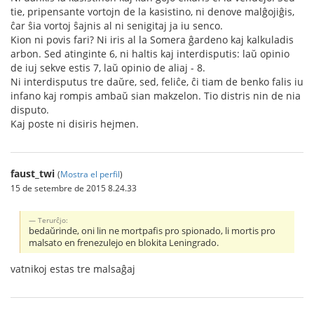
tie, pripensante vortojn de la kasistino, ni denove malĝojiĝis,
ĉar ŝia vortoj ŝajnis al ni senigitaj ja iu senco.
Kion ni povis fari? Ni iris al la Somera ĝardeno kaj kalkuladis
arbon. Sed atinginte 6, ni haltis kaj interdisputis: laŭ opinio
de iuj sekve estis 7, laŭ opinio de aliaj - 8.
Ni interdisputus tre daŭre, sed, feliĉe, ĉi tiam de benko falis iu
infano kaj rompis ambaŭ sian makzelon. Tio distris nin de nia
disputo.
Kaj poste ni disiris hejmen.
faust_twi
(
Mostra el perfil
)
15 de setembre de 2015 8.24.33
Тerurĉjo:
bedaŭrinde, oni lin ne mortpafis pro spionado, li mortis pro
malsato en frenezulejo en blokita Leningrado.
vatnikoj estas tre malsaĝaj