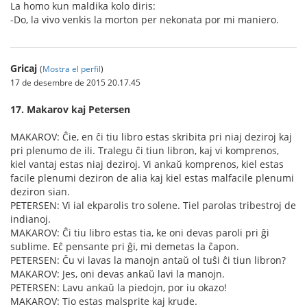
La homo kun maldika kolo diris:
-Do, la vivo venkis la morton per nekonata por mi maniero.
Gricaj
(
Mostra el perfil
)
17 de desembre de 2015 20.17.45
17. Makarov kaj Petersen
MAKAROV: Ĉie, en ĉi tiu libro estas skribita pri niaj deziroj kaj
pri plenumo de ili. Tralegu ĉi tiun libron, kaj vi komprenos,
kiel vantaj estas niaj deziroj. Vi ankaŭ komprenos, kiel estas
facile plenumi deziron de alia kaj kiel estas malfacile plenumi
deziron sian.
PETERSEN: Vi ial ekparolis tro solene. Tiel parolas tribestroj de
indianoj.
MAKAROV: Ĉi tiu libro estas tia, ke oni devas paroli pri ĝi
sublime. Eĉ pensante pri ĝi, mi demetas la ĉapon.
PETERSEN: Ĉu vi lavas la manojn antaŭ ol tuŝi ĉi tiun libron?
MAKAROV: Jes, oni devas ankaŭ lavi la manojn.
PETERSEN: Lavu ankaŭ la piedojn, por iu okazo!
MAKAROV: Tio estas malsprite kaj krude.