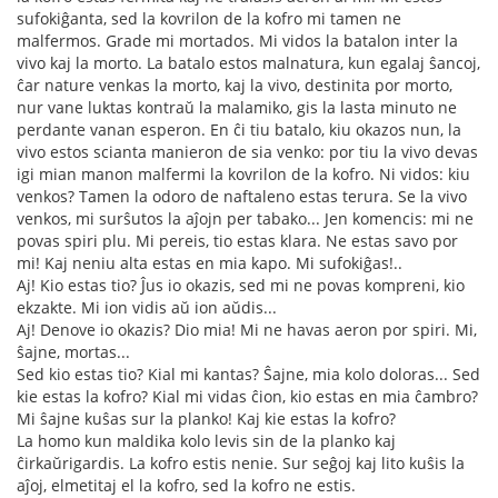
sufokiĝanta, sed la kovrilon de la kofro mi tamen ne
malfermos. Grade mi mortados. Mi vidos la batalon inter la
vivo kaj la morto. La batalo estos malnatura, kun egalaj ŝancoj,
ĉar nature venkas la morto, kaj la vivo, destinita por morto,
nur vane luktas kontraŭ la malamiko, gis la lasta minuto ne
perdante vanan esperon. En ĉi tiu batalo, kiu okazos nun, la
vivo estos scianta manieron de sia venko: por tiu la vivo devas
igi mian manon malfermi la kovrilon de la kofro. Ni vidos: kiu
venkos? Tamen la odoro de naftaleno estas terura. Se la vivo
venkos, mi surŝutos la aĵojn per tabako... Jen komencis: mi ne
povas spiri plu. Mi pereis, tio estas klara. Ne estas savo por
mi! Kaj neniu alta estas en mia kapo. Mi sufokiĝas!..
Aj! Kio estas tio? Ĵus io okazis, sed mi ne povas kompreni, kio
ekzakte. Mi ion vidis aŭ ion aŭdis...
Aj! Denove io okazis? Dio mia! Mi ne havas aeron por spiri. Mi,
ŝajne, mortas...
Sed kio estas tio? Kial mi kantas? Ŝajne, mia kolo doloras... Sed
kie estas la kofro? Kial mi vidas ĉion, kio estas en mia ĉambro?
Mi ŝajne kuŝas sur la planko! Kaj kie estas la kofro?
La homo kun maldika kolo levis sin de la planko kaj
ĉirkaŭrigardis. La kofro estis nenie. Sur seĝoj kaj lito kuŝis la
aĵoj, elmetitaj el la kofro, sed la kofro ne estis.