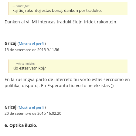
faust_twi:
kaj tiuj rakontoj estas bonaj. dankon por traduko.
Dankon al vi. Mi intencas traduki ĉiujn tridek rakontojn.
Gricaj
(
Mostra el perfil
)
15 de setembre de 2015 9.11.56
white knight:
Kio estas vatnikoj?
En la ruslingva parto de interreto tiu vorto estas ŝercnomo en
politikaj disputoj. En Esperanto tiu vorto ne ekzistas ))
Gricaj
(
Mostra el perfil
)
20 de setembre de 2015 16.02.20
6. Optika iluzio.