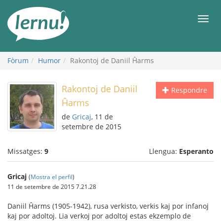
Al
contingut
Men
Fòrum
Humor
Rakontoj de Daniil Ĥarms
Rakontoj de Daniil
Respondre
Ĥarms
de
Gricaj
, 11 de
setembre de 2015
Missatges:
9
Llengua:
Esperanto
Gricaj
(
Mostra el perfil
)
11 de setembre de 2015 7.21.28
Daniil Ĥarms (1905-1942), rusa verkisto, verkis kaj por infanoj
kaj por adoltoj. Lia verkoj por adoltoj estas ekzemplo de