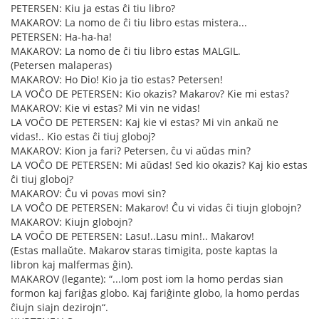
PETERSEN: Kiu ja estas ĉi tiu libro?
MAKAROV: La nomo de ĉi tiu libro estas mistera...
PETERSEN: Ha-ha-ha!
MAKAROV: La nomo de ĉi tiu libro estas MALGIL.
(Petersen malaperas)
MAKAROV: Ho Dio! Kio ja tio estas? Petersen!
LA VOĈO DE PETERSEN: Kio okazis? Makarov? Kie mi estas?
MAKAROV: Kie vi estas? Mi vin ne vidas!
LA VOĈO DE PETERSEN: Kaj kie vi estas? Mi vin ankaŭ ne
vidas!.. Kio estas ĉi tiuj globoj?
MAKAROV: Kion ja fari? Petersen, ĉu vi aŭdas min?
LA VOĈO DE PETERSEN: Mi aŭdas! Sed kio okazis? Kaj kio estas
ĉi tiuj globoj?
MAKAROV: Ĉu vi povas movi sin?
LA VOĈO DE PETERSEN: Makarov! Ĉu vi vidas ĉi tiujn globojn?
MAKAROV: Kiujn globojn?
LA VOĈO DE PETERSEN: Lasu!..Lasu min!.. Makarov!
(Estas mallaŭte. Makarov staras timigita, poste kaptas la
libron kaj malfermas ĝin).
MAKAROV (legante): “...Iom post iom la homo perdas sian
formon kaj fariĝas globo. Kaj fariĝinte globo, la homo perdas
ĉiujn siajn dezirojn“.