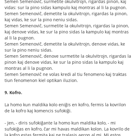
Semen Semenoviĉ, surmetite okulvitrojn, rigardas pinon, kaj
vidas: sur la pino sidas kampulo kaj montras al li la pugnon.
Semen Semenoviĉ, demetite la okulvitrojn, rigardas la pinon,
kaj vidas, ke sur la pino neniu sidas.
Semen Semenoviĉ, surmetite la okulvitrojn, rigardas la pinon,
kaj denove vidas, ke sur la pino sidas la kampulo kaj montras
al li la pugnon.
Semen Semenoviĉ, demetite la okulvitrojn, denove vidas, ke
sur la pino neniu sidas.
Semen Semenoviĉ, denove surmetite la okulvitrojn, rigardas la
pinon kaj denove vidas, ke sur la pino sidas la kampulo kaj
montras al li la pugnon.
Semen Semenoviĉ ne volas kredi al tiu fenomeno kaj traktas
tiun fenomenon kiel optikan iluzion.
9. Kofro.
La homo kun maldika kolo eniĝis en kofro, fermis la kovrilon
de la kofro kaj komencis sufokiĝi.
- Jen, - diris sufokiĝante la homo kun maldika kolo, - mi
sufokiĝas en kofro, ĉar mi havas maldikan kolon. La kovrilo de
la kofro estas fermita kaj ne tralasis aeron al mi. Mi estos