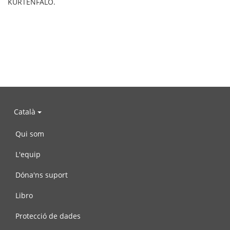
KURTENFALO.
Català
Qui som
L'equip
Dóna'ns suport
Libro
Protecció de dades