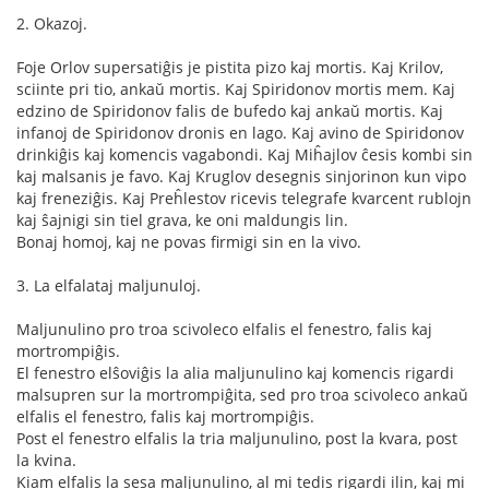
2. Okazoj.
Foje Orlov supersatiĝis je pistita pizo kaj mortis. Kaj Krilov,
sciinte pri tio, ankaŭ mortis. Kaj Spiridonov mortis mem. Kaj
edzino de Spiridonov falis de bufedo kaj ankaŭ mortis. Kaj
infanoj de Spiridonov dronis en lago. Kaj avino de Spiridonov
drinkiĝis kaj komencis vagabondi. Kaj Miĥajlov ĉesis kombi sin
kaj malsanis je favo. Kaj Kruglov desegnis sinjorinon kun vipo
kaj freneziĝis. Kaj Preĥlestov ricevis telegrafe kvarcent rublojn
kaj ŝajnigi sin tiel grava, ke oni maldungis lin.
Bonaj homoj, kaj ne povas firmigi sin en la vivo.
3. La elfalataj maljunuloj.
Maljunulino pro troa scivoleco elfalis el fenestro, falis kaj
mortrompiĝis.
El fenestro elŝoviĝis la alia maljunulino kaj komencis rigardi
malsupren sur la mortrompiĝita, sed pro troa scivoleco ankaŭ
elfalis el fenestro, falis kaj mortrompiĝis.
Post el fenestro elfalis la tria maljunulino, post la kvara, post
la kvina.
Kiam elfalis la sesa maljunulino, al mi tedis rigardi ilin, kaj mi