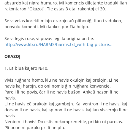
absurdo kaj nigra humuro. Mi komencis diletante traduki lian
rakontaron "Okazoj". Tie estas 3 etaj rakontoj el 30.
Se vi volas korekti miajn erarojn aŭ pliboniĝi tiun tradukon,
bonvolu komenti. Mi dankos por ĉia helpo.
Se vi legis ruse, vi povas legi la originalon tie:
http://www.lib.ru/HARMS/harms.txt_with-big-picture...
OKAZOJ
1. La blua kajero №10.
Vivis ruĝhara homo, kiu ne havis okulojn kaj orelojn. Li ne
havis kaj harojn, do oni nomis ĝin ruĝhara konvencie.
Paroli li ne povis, ĉar li ne havis buŝon. Ankaŭ nazon li ne
havis.
Li ne havis eĉ brakojn kaj gambojn. Kaj ventron li ne havis, kaj
dorson li ne havis, kaj spinon li ne havis, kaj ian viscerojn li ne
havis.
Neniom li havis! Do estis nekompreneble, pri kiu ni parolas.
Pli bone ni parolu pri li ne plu.