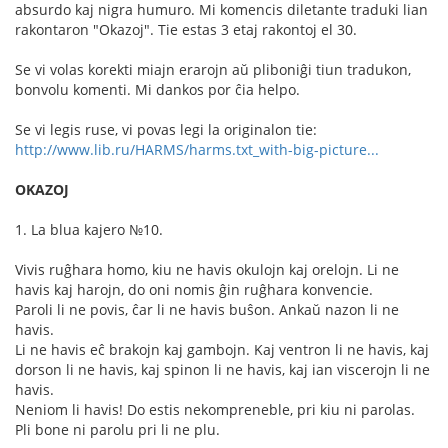
absurdo kaj nigra humuro. Mi komencis diletante traduki lian
rakontaron "Okazoj". Tie estas 3 etaj rakontoj el 30.
Se vi volas korekti miajn erarojn aŭ pliboniĝi tiun tradukon,
bonvolu komenti. Mi dankos por ĉia helpo.
Se vi legis ruse, vi povas legi la originalon tie:
http://www.lib.ru/HARMS/harms.txt_with-big-picture...
OKAZOJ
1. La blua kajero №10.
Vivis ruĝhara homo, kiu ne havis okulojn kaj orelojn. Li ne
havis kaj harojn, do oni nomis ĝin ruĝhara konvencie.
Paroli li ne povis, ĉar li ne havis buŝon. Ankaŭ nazon li ne
havis.
Li ne havis eĉ brakojn kaj gambojn. Kaj ventron li ne havis, kaj
dorson li ne havis, kaj spinon li ne havis, kaj ian viscerojn li ne
havis.
Neniom li havis! Do estis nekompreneble, pri kiu ni parolas.
Pli bone ni parolu pri li ne plu.