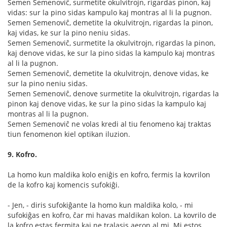
Semen Semenoviĉ, surmetite okulvitrojn, rigardas pinon, kaj
vidas: sur la pino sidas kampulo kaj montras al li la pugnon.
Semen Semenoviĉ, demetite la okulvitrojn, rigardas la pinon,
kaj vidas, ke sur la pino neniu sidas.
Semen Semenoviĉ, surmetite la okulvitrojn, rigardas la pinon,
kaj denove vidas, ke sur la pino sidas la kampulo kaj montras
al li la pugnon.
Semen Semenoviĉ, demetite la okulvitrojn, denove vidas, ke
sur la pino neniu sidas.
Semen Semenoviĉ, denove surmetite la okulvitrojn, rigardas la
pinon kaj denove vidas, ke sur la pino sidas la kampulo kaj
montras al li la pugnon.
Semen Semenoviĉ ne volas kredi al tiu fenomeno kaj traktas
tiun fenomenon kiel optikan iluzion.
9. Kofro.
La homo kun maldika kolo eniĝis en kofro, fermis la kovrilon
de la kofro kaj komencis sufokiĝi.
- Jen, - diris sufokiĝante la homo kun maldika kolo, - mi
sufokiĝas en kofro, ĉar mi havas maldikan kolon. La kovrilo de
la kofro estas fermita kaj ne tralasis aeron al mi. Mi estos