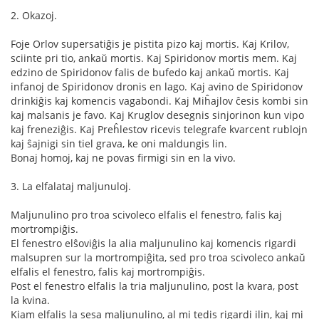
2. Okazoj.
Foje Orlov supersatiĝis je pistita pizo kaj mortis. Kaj Krilov,
sciinte pri tio, ankaŭ mortis. Kaj Spiridonov mortis mem. Kaj
edzino de Spiridonov falis de bufedo kaj ankaŭ mortis. Kaj
infanoj de Spiridonov dronis en lago. Kaj avino de Spiridonov
drinkiĝis kaj komencis vagabondi. Kaj Miĥajlov ĉesis kombi sin
kaj malsanis je favo. Kaj Kruglov desegnis sinjorinon kun vipo
kaj freneziĝis. Kaj Preĥlestov ricevis telegrafe kvarcent rublojn
kaj ŝajnigi sin tiel grava, ke oni maldungis lin.
Bonaj homoj, kaj ne povas firmigi sin en la vivo.
3. La elfalataj maljunuloj.
Maljunulino pro troa scivoleco elfalis el fenestro, falis kaj
mortrompiĝis.
El fenestro elŝoviĝis la alia maljunulino kaj komencis rigardi
malsupren sur la mortrompiĝita, sed pro troa scivoleco ankaŭ
elfalis el fenestro, falis kaj mortrompiĝis.
Post el fenestro elfalis la tria maljunulino, post la kvara, post
la kvina.
Kiam elfalis la sesa maljunulino, al mi tedis rigardi ilin, kaj mi