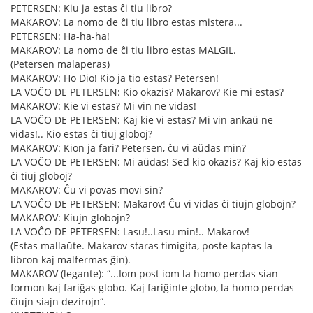
PETERSEN: Kiu ja estas ĉi tiu libro?
MAKAROV: La nomo de ĉi tiu libro estas mistera...
PETERSEN: Ha-ha-ha!
MAKAROV: La nomo de ĉi tiu libro estas MALGIL.
(Petersen malaperas)
MAKAROV: Ho Dio! Kio ja tio estas? Petersen!
LA VOĈO DE PETERSEN: Kio okazis? Makarov? Kie mi estas?
MAKAROV: Kie vi estas? Mi vin ne vidas!
LA VOĈO DE PETERSEN: Kaj kie vi estas? Mi vin ankaŭ ne
vidas!.. Kio estas ĉi tiuj globoj?
MAKAROV: Kion ja fari? Petersen, ĉu vi aŭdas min?
LA VOĈO DE PETERSEN: Mi aŭdas! Sed kio okazis? Kaj kio estas
ĉi tiuj globoj?
MAKAROV: Ĉu vi povas movi sin?
LA VOĈO DE PETERSEN: Makarov! Ĉu vi vidas ĉi tiujn globojn?
MAKAROV: Kiujn globojn?
LA VOĈO DE PETERSEN: Lasu!..Lasu min!.. Makarov!
(Estas mallaŭte. Makarov staras timigita, poste kaptas la
libron kaj malfermas ĝin).
MAKAROV (legante): “...Iom post iom la homo perdas sian
formon kaj fariĝas globo. Kaj fariĝinte globo, la homo perdas
ĉiujn siajn dezirojn“.