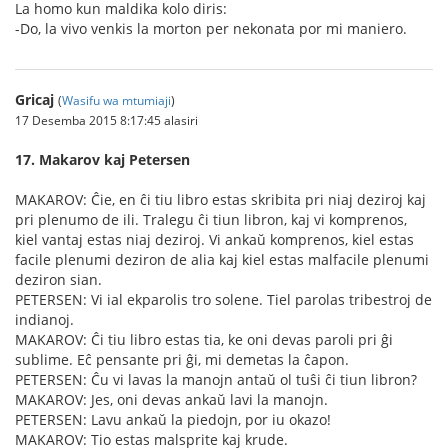
La homo kun maldika kolo diris:
-Do, la vivo venkis la morton per nekonata por mi maniero.
Gricaj
(
Wasifu wa mtumiaji
)
17 Desemba 2015 8:17:45 alasiri
17. Makarov kaj Petersen
MAKAROV: Ĉie, en ĉi tiu libro estas skribita pri niaj deziroj kaj
pri plenumo de ili. Tralegu ĉi tiun libron, kaj vi komprenos,
kiel vantaj estas niaj deziroj. Vi ankaŭ komprenos, kiel estas
facile plenumi deziron de alia kaj kiel estas malfacile plenumi
deziron sian.
PETERSEN: Vi ial ekparolis tro solene. Tiel parolas tribestroj de
indianoj.
MAKAROV: Ĉi tiu libro estas tia, ke oni devas paroli pri ĝi
sublime. Eĉ pensante pri ĝi, mi demetas la ĉapon.
PETERSEN: Ĉu vi lavas la manojn antaŭ ol tuŝi ĉi tiun libron?
MAKAROV: Jes, oni devas ankaŭ lavi la manojn.
PETERSEN: Lavu ankaŭ la piedojn, por iu okazo!
MAKAROV: Tio estas malsprite kaj krude.