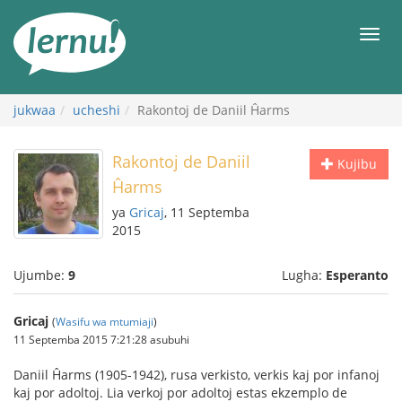
Kwa
maudhui
orod
jukwaa
ucheshi
Rakontoj de Daniil Ĥarms
Rakontoj de Daniil
Kujibu
Ĥarms
ya
Gricaj
, 11 Septemba
2015
Ujumbe:
9
Lugha:
Esperanto
Gricaj
(
Wasifu wa mtumiaji
)
11 Septemba 2015 7:21:28 asubuhi
Daniil Ĥarms (1905-1942), rusa verkisto, verkis kaj por infanoj
kaj por adoltoj. Lia verkoj por adoltoj estas ekzemplo de