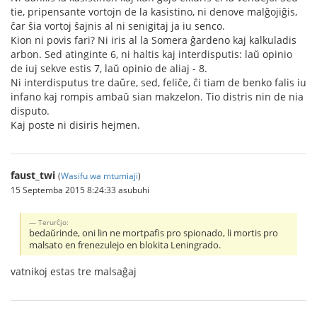
tie, pripensante vortojn de la kasistino, ni denove malĝojiĝis,
ĉar ŝia vortoj ŝajnis al ni senigitaj ja iu senco.
Kion ni povis fari? Ni iris al la Somera ĝardeno kaj kalkuladis
arbon. Sed atinginte 6, ni haltis kaj interdisputis: laŭ opinio
de iuj sekve estis 7, laŭ opinio de aliaj - 8.
Ni interdisputus tre daŭre, sed, feliĉe, ĉi tiam de benko falis iu
infano kaj rompis ambaŭ sian makzelon. Tio distris nin de nia
disputo.
Kaj poste ni disiris hejmen.
faust_twi
(
Wasifu wa mtumiaji
)
15 Septemba 2015 8:24:33 asubuhi
Тerurĉjo:
bedaŭrinde, oni lin ne mortpafis pro spionado, li mortis pro
malsato en frenezulejo en blokita Leningrado.
vatnikoj estas tre malsaĝaj