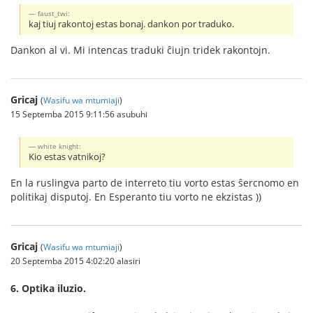
faust_twi:
kaj tiuj rakontoj estas bonaj. dankon por traduko.
Dankon al vi. Mi intencas traduki ĉiujn tridek rakontojn.
Gricaj
(
Wasifu wa mtumiaji
)
15 Septemba 2015 9:11:56 asubuhi
white knight:
Kio estas vatnikoj?
En la ruslingva parto de interreto tiu vorto estas ŝercnomo en
politikaj disputoj. En Esperanto tiu vorto ne ekzistas ))
Gricaj
(
Wasifu wa mtumiaji
)
20 Septemba 2015 4:02:20 alasiri
6. Optika iluzio.