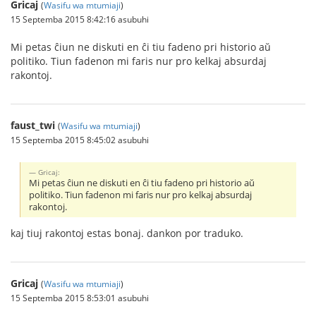
Gricaj
(
Wasifu wa mtumiaji
)
15 Septemba 2015 8:42:16 asubuhi
Mi petas ĉiun ne diskuti en ĉi tiu fadeno pri historio aŭ
politiko. Tiun fadenon mi faris nur pro kelkaj absurdaj
rakontoj.
faust_twi
(
Wasifu wa mtumiaji
)
15 Septemba 2015 8:45:02 asubuhi
Gricaj:
Mi petas ĉiun ne diskuti en ĉi tiu fadeno pri historio aŭ
politiko. Tiun fadenon mi faris nur pro kelkaj absurdaj
rakontoj.
kaj tiuj rakontoj estas bonaj. dankon por traduko.
Gricaj
(
Wasifu wa mtumiaji
)
15 Septemba 2015 8:53:01 asubuhi