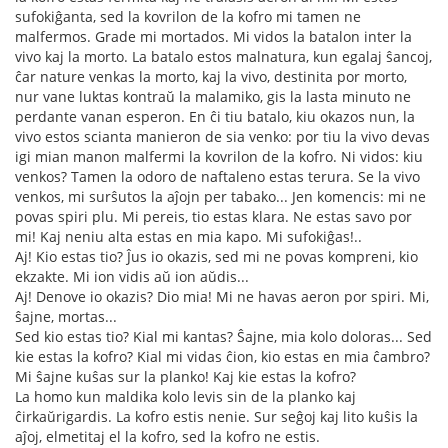
sufokiĝanta, sed la kovrilon de la kofro mi tamen ne
malfermos. Grade mi mortados. Mi vidos la batalon inter la
vivo kaj la morto. La batalo estos malnatura, kun egalaj ŝancoj,
ĉar nature venkas la morto, kaj la vivo, destinita por morto,
nur vane luktas kontraŭ la malamiko, gis la lasta minuto ne
perdante vanan esperon. En ĉi tiu batalo, kiu okazos nun, la
vivo estos scianta manieron de sia venko: por tiu la vivo devas
igi mian manon malfermi la kovrilon de la kofro. Ni vidos: kiu
venkos? Tamen la odoro de naftaleno estas terura. Se la vivo
venkos, mi surŝutos la aĵojn per tabako... Jen komencis: mi ne
povas spiri plu. Mi pereis, tio estas klara. Ne estas savo por
mi! Kaj neniu alta estas en mia kapo. Mi sufokiĝas!..
Aj! Kio estas tio? Ĵus io okazis, sed mi ne povas kompreni, kio
ekzakte. Mi ion vidis aŭ ion aŭdis...
Aj! Denove io okazis? Dio mia! Mi ne havas aeron por spiri. Mi,
ŝajne, mortas...
Sed kio estas tio? Kial mi kantas? Ŝajne, mia kolo doloras... Sed
kie estas la kofro? Kial mi vidas ĉion, kio estas en mia ĉambro?
Mi ŝajne kuŝas sur la planko! Kaj kie estas la kofro?
La homo kun maldika kolo levis sin de la planko kaj
ĉirkaŭrigardis. La kofro estis nenie. Sur seĝoj kaj lito kuŝis la
aĵoj, elmetitaj el la kofro, sed la kofro ne estis.