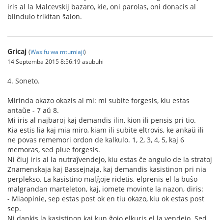
iris al la Malcevskij bazaro, kie, oni parolas, oni donacis al
blindulo trikitan ŝalon.
Gricaj
(
Wasifu wa mtumiaji
)
14 Septemba 2015 8:56:19 asubuhi
4. Soneto.
Mirinda okazo okazis al mi: mi subite forgesis, kiu estas
antaŭe - 7 aŭ 8.
Mi iris al najbaroj kaj demandis ilin, kion ili pensis pri tio.
Kia estis lia kaj mia miro, kiam ili subite eltrovis, ke ankaŭ ili
ne povas rememori ordon de kalkulo. 1, 2, 3, 4, 5, kaj 6
memoras, sed plue forgesis.
Ni ĉiuj iris al la nutraĵvendejo, kiu estas ĉe angulo de la stratoj
Znamenskaja kaj Bassejnaja, kaj demandis kasistinon pri nia
perplekso. La kasistino malĝoje ridetis, elprenis el la buŝo
malgrandan marteleton, kaj, iomete movinte la nazon, diris:
- Miaopinie, sep estas post ok en tiu okazo, kiu ok estas post
sep.
Ni dankis la kasistinon kaj kun ĝojo elkuris el la vendejo. Sed