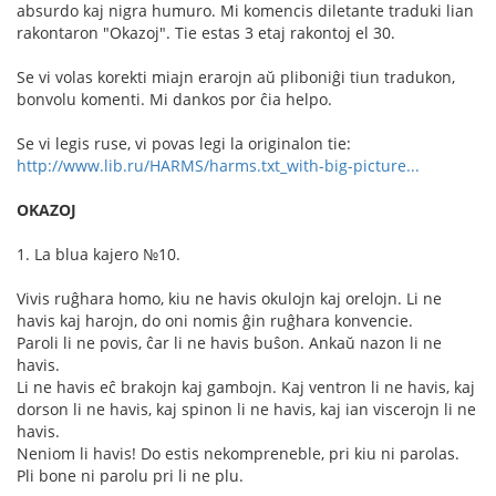
absurdo kaj nigra humuro. Mi komencis diletante traduki lian
rakontaron "Okazoj". Tie estas 3 etaj rakontoj el 30.
Se vi volas korekti miajn erarojn aŭ pliboniĝi tiun tradukon,
bonvolu komenti. Mi dankos por ĉia helpo.
Se vi legis ruse, vi povas legi la originalon tie:
http://www.lib.ru/HARMS/harms.txt_with-big-picture...
OKAZOJ
1. La blua kajero №10.
Vivis ruĝhara homo, kiu ne havis okulojn kaj orelojn. Li ne
havis kaj harojn, do oni nomis ĝin ruĝhara konvencie.
Paroli li ne povis, ĉar li ne havis buŝon. Ankaŭ nazon li ne
havis.
Li ne havis eĉ brakojn kaj gambojn. Kaj ventron li ne havis, kaj
dorson li ne havis, kaj spinon li ne havis, kaj ian viscerojn li ne
havis.
Neniom li havis! Do estis nekompreneble, pri kiu ni parolas.
Pli bone ni parolu pri li ne plu.