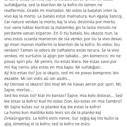
sufokiĝanta, sed la kovrilon de la kofro mi tamen ne
malfermos. Grade mi mortados. Mi vidos la batalon inter la
vivo kaj la morto. La batalo estos malnatura, kun egalaj ŝancoj,
ĉar nature venkas la morto, kaj la vivo, destinita por morto,
nur vane luktas kontraŭ la malamiko, gis la lasta minuto ne
perdante vanan esperon. En ĉi tiu batalo, kiu okazos nun, la
vivo estos scianta manieron de sia venko: por tiu la vivo devas
igi mian manon malfermi la kovrilon de la kofro. Ni vidos: kiu
venkos? Tamen la odoro de naftaleno estas terura. Se la vivo
venkos, mi surŝutos la aĵojn per tabako... Jen komencis: mi ne
povas spiri plu. Mi pereis, tio estas klara. Ne estas savo por
mi! Kaj neniu alta estas en mia kapo. Mi sufokiĝas!..
Aj! Kio estas tio? Ĵus io okazis, sed mi ne povas kompreni, kio
ekzakte. Mi ion vidis aŭ ion aŭdis...
Aj! Denove io okazis? Dio mia! Mi ne havas aeron por spiri. Mi,
ŝajne, mortas...
Sed kio estas tio? Kial mi kantas? Ŝajne, mia kolo doloras... Sed
kie estas la kofro? Kial mi vidas ĉion, kio estas en mia ĉambro?
Mi ŝajne kuŝas sur la planko! Kaj kie estas la kofro?
La homo kun maldika kolo levis sin de la planko kaj
ĉirkaŭrigardis. La kofro estis nenie. Sur seĝoj kaj lito kuŝis la
aĵoj, elmetitaj el la kofro, sed la kofro ne estis.