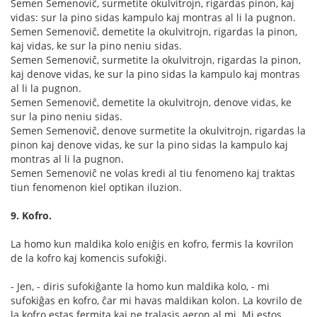
Semen Semenoviĉ, surmetite okulvitrojn, rigardas pinon, kaj
vidas: sur la pino sidas kampulo kaj montras al li la pugnon.
Semen Semenoviĉ, demetite la okulvitrojn, rigardas la pinon,
kaj vidas, ke sur la pino neniu sidas.
Semen Semenoviĉ, surmetite la okulvitrojn, rigardas la pinon,
kaj denove vidas, ke sur la pino sidas la kampulo kaj montras
al li la pugnon.
Semen Semenoviĉ, demetite la okulvitrojn, denove vidas, ke
sur la pino neniu sidas.
Semen Semenoviĉ, denove surmetite la okulvitrojn, rigardas la
pinon kaj denove vidas, ke sur la pino sidas la kampulo kaj
montras al li la pugnon.
Semen Semenoviĉ ne volas kredi al tiu fenomeno kaj traktas
tiun fenomenon kiel optikan iluzion.
9. Kofro.
La homo kun maldika kolo eniĝis en kofro, fermis la kovrilon
de la kofro kaj komencis sufokiĝi.
- Jen, - diris sufokiĝante la homo kun maldika kolo, - mi
sufokiĝas en kofro, ĉar mi havas maldikan kolon. La kovrilo de
la kofro estas fermita kaj ne tralasis aeron al mi. Mi estos