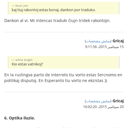
faust_twi:
kaj tiuj rakontoj estas bonaj. dankon por traduko.
Dankon al vi. Mi intencas traduki ĉiujn tridek rakontojn.
Gricaj
(
نمایش مشخصات
)
15 سپتامبر 2015،‏ 9:11:56
white knight:
Kio estas vatnikoj?
En la ruslingva parto de interreto tiu vorto estas ŝercnomo en
politikaj disputoj. En Esperanto tiu vorto ne ekzistas ))
Gricaj
(
نمایش مشخصات
)
20 سپتامبر 2015،‏ 16:02:20
6. Optika iluzio.