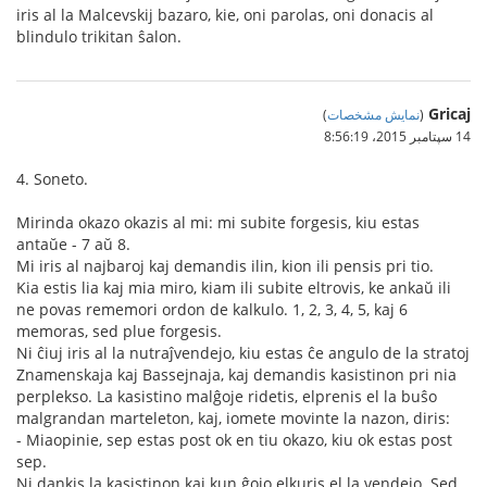
iris al la Malcevskij bazaro, kie, oni parolas, oni donacis al
blindulo trikitan ŝalon.
Gricaj
(
نمایش مشخصات
)
14 سپتامبر 2015،‏ 8:56:19
4. Soneto.
Mirinda okazo okazis al mi: mi subite forgesis, kiu estas
antaŭe - 7 aŭ 8.
Mi iris al najbaroj kaj demandis ilin, kion ili pensis pri tio.
Kia estis lia kaj mia miro, kiam ili subite eltrovis, ke ankaŭ ili
ne povas rememori ordon de kalkulo. 1, 2, 3, 4, 5, kaj 6
memoras, sed plue forgesis.
Ni ĉiuj iris al la nutraĵvendejo, kiu estas ĉe angulo de la stratoj
Znamenskaja kaj Bassejnaja, kaj demandis kasistinon pri nia
perplekso. La kasistino malĝoje ridetis, elprenis el la buŝo
malgrandan marteleton, kaj, iomete movinte la nazon, diris:
- Miaopinie, sep estas post ok en tiu okazo, kiu ok estas post
sep.
Ni dankis la kasistinon kaj kun ĝojo elkuris el la vendejo. Sed