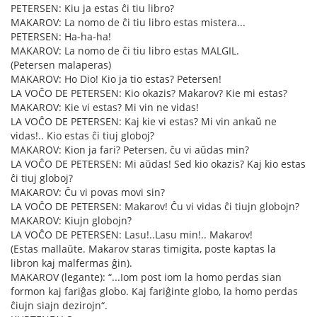
PETERSEN: Kiu ja estas ĉi tiu libro?
MAKAROV: La nomo de ĉi tiu libro estas mistera...
PETERSEN: Ha-ha-ha!
MAKAROV: La nomo de ĉi tiu libro estas MALGIL.
(Petersen malaperas)
MAKAROV: Ho Dio! Kio ja tio estas? Petersen!
LA VOĈO DE PETERSEN: Kio okazis? Makarov? Kie mi estas?
MAKAROV: Kie vi estas? Mi vin ne vidas!
LA VOĈO DE PETERSEN: Kaj kie vi estas? Mi vin ankaŭ ne
vidas!.. Kio estas ĉi tiuj globoj?
MAKAROV: Kion ja fari? Petersen, ĉu vi aŭdas min?
LA VOĈO DE PETERSEN: Mi aŭdas! Sed kio okazis? Kaj kio estas
ĉi tiuj globoj?
MAKAROV: Ĉu vi povas movi sin?
LA VOĈO DE PETERSEN: Makarov! Ĉu vi vidas ĉi tiujn globojn?
MAKAROV: Kiujn globojn?
LA VOĈO DE PETERSEN: Lasu!..Lasu min!.. Makarov!
(Estas mallaŭte. Makarov staras timigita, poste kaptas la
libron kaj malfermas ĝin).
MAKAROV (legante): “...Iom post iom la homo perdas sian
formon kaj fariĝas globo. Kaj fariĝinte globo, la homo perdas
ĉiujn siajn dezirojn“.