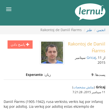
رود
ه
فهرس
حتوا
انجمن
طنز
Rakontoj de Daniil Ĥarms
Rakontoj de Daniil
پاسخ دادن
Ĥarms
از
Gricaj
, 11 سپتامبر
2015
پست‌ها:
9
زبان:
Esperanto
Gricaj
(
نمایش مشخصات
)
11 سپتامبر 2015،‏ 7:21:28
Daniil Ĥarms (1905-1942), rusa verkisto, verkis kaj por infanoj
kaj por adoltoj. Lia verkoj por adoltoj estas ekzemplo de