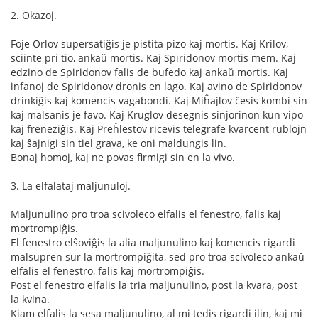
2. Okazoj.
Foje Orlov supersatiĝis je pistita pizo kaj mortis. Kaj Krilov,
sciinte pri tio, ankaŭ mortis. Kaj Spiridonov mortis mem. Kaj
edzino de Spiridonov falis de bufedo kaj ankaŭ mortis. Kaj
infanoj de Spiridonov dronis en lago. Kaj avino de Spiridonov
drinkiĝis kaj komencis vagabondi. Kaj Miĥajlov ĉesis kombi sin
kaj malsanis je favo. Kaj Kruglov desegnis sinjorinon kun vipo
kaj freneziĝis. Kaj Preĥlestov ricevis telegrafe kvarcent rublojn
kaj ŝajnigi sin tiel grava, ke oni maldungis lin.
Bonaj homoj, kaj ne povas firmigi sin en la vivo.
3. La elfalataj maljunuloj.
Maljunulino pro troa scivoleco elfalis el fenestro, falis kaj
mortrompiĝis.
El fenestro elŝoviĝis la alia maljunulino kaj komencis rigardi
malsupren sur la mortrompiĝita, sed pro troa scivoleco ankaŭ
elfalis el fenestro, falis kaj mortrompiĝis.
Post el fenestro elfalis la tria maljunulino, post la kvara, post
la kvina.
Kiam elfalis la sesa maljunulino, al mi tedis rigardi ilin, kaj mi