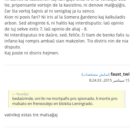
tie, pripensante vortojn de la kasistino, ni denove malĝojiĝis,
ĉar ŝia vortoj ŝajnis al ni senigitaj ja iu senco.
Kion ni povis fari? Ni iris al la Somera ĝardeno kaj kalkuladis
arbon. Sed atinginte 6, ni haltis kaj interdisputis: laŭ opinio
de iuj sekve estis 7, laŭ opinio de aliaj - 8.
Ni interdisputus tre daŭre, sed, feliĉe, ĉi tiam de benko falis iu
infano kaj rompis ambaŭ sian makzelon. Tio distris nin de nia
disputo.
Kaj poste ni disiris hejmen.
faust_twi
(
نمایش مشخصات
)
15 سپتامبر 2015،‏ 8:24:33
Тerurĉjo:
bedaŭrinde, oni lin ne mortpafis pro spionado, li mortis pro
malsato en frenezulejo en blokita Leningrado.
vatnikoj estas tre malsaĝaj