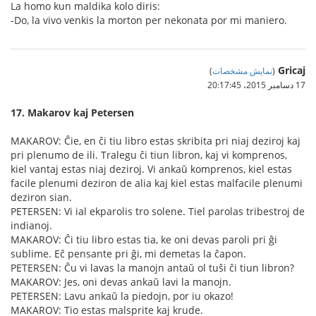
La homo kun maldika kolo diris:
-Do, la vivo venkis la morton per nekonata por mi maniero.
Gricaj
(
نمایش مشخصات
)
17 دسامبر 2015،‏ 20:17:45
17. Makarov kaj Petersen
MAKAROV: Ĉie, en ĉi tiu libro estas skribita pri niaj deziroj kaj
pri plenumo de ili. Tralegu ĉi tiun libron, kaj vi komprenos,
kiel vantaj estas niaj deziroj. Vi ankaŭ komprenos, kiel estas
facile plenumi deziron de alia kaj kiel estas malfacile plenumi
deziron sian.
PETERSEN: Vi ial ekparolis tro solene. Tiel parolas tribestroj de
indianoj.
MAKAROV: Ĉi tiu libro estas tia, ke oni devas paroli pri ĝi
sublime. Eĉ pensante pri ĝi, mi demetas la ĉapon.
PETERSEN: Ĉu vi lavas la manojn antaŭ ol tuŝi ĉi tiun libron?
MAKAROV: Jes, oni devas ankaŭ lavi la manojn.
PETERSEN: Lavu ankaŭ la piedojn, por iu okazo!
MAKAROV: Tio estas malsprite kaj krude.