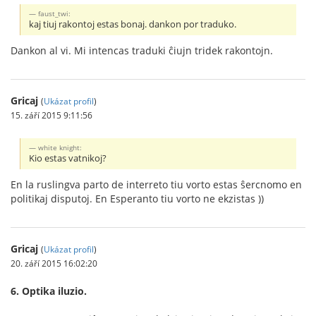
faust_twi:
kaj tiuj rakontoj estas bonaj. dankon por traduko.
Dankon al vi. Mi intencas traduki ĉiujn tridek rakontojn.
Gricaj
(
Ukázat profil
)
15. září 2015 9:11:56
white knight:
Kio estas vatnikoj?
En la ruslingva parto de interreto tiu vorto estas ŝercnomo en
politikaj disputoj. En Esperanto tiu vorto ne ekzistas ))
Gricaj
(
Ukázat profil
)
20. září 2015 16:02:20
6. Optika iluzio.