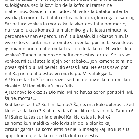
sufokiĝanta, sed la kovrilon de la kofro mi tamen ne
malfermos. Grade mi mortados. Mi vidos la batalon inter la
vivo kaj la morto. La batalo estos malnatura, kun egalaj ŝancoj,
ĉar nature venkas la morto, kaj la vivo, destinita por morto,
nur vane luktas kontraŭ la malamiko, gis la lasta minuto ne
perdante vanan esperon. En ĉi tiu batalo, kiu okazos nun, la
vivo estos scianta manieron de sia venko: por tiu la vivo devas
igi mian manon malfermi la kovrilon de la kofro. Ni vidos: kiu
venkos? Tamen la odoro de naftaleno estas terura. Se la vivo
venkos, mi surŝutos la aĵojn per tabako... Jen komencis: mi ne
povas spiri plu. Mi pereis, tio estas klara. Ne estas savo por
mi! Kaj neniu alta estas en mia kapo. Mi sufokiĝas!..
Aj! Kio estas tio? Ĵus io okazis, sed mi ne povas kompreni, kio
ekzakte. Mi ion vidis aŭ ion aŭdis...
Aj! Denove io okazis? Dio mia! Mi ne havas aeron por spiri. Mi,
ŝajne, mortas...
Sed kio estas tio? Kial mi kantas? Ŝajne, mia kolo doloras... Sed
kie estas la kofro? Kial mi vidas ĉion, kio estas en mia ĉambro?
Mi ŝajne kuŝas sur la planko! Kaj kie estas la kofro?
La homo kun maldika kolo levis sin de la planko kaj
ĉirkaŭrigardis. La kofro estis nenie. Sur seĝoj kaj lito kuŝis la
aĵoj, elmetitaj el la kofro, sed la kofro ne estis.