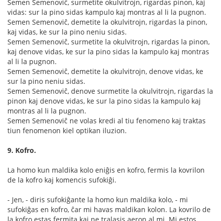
Semen Semenoviĉ, surmetite okulvitrojn, rigardas pinon, kaj
vidas: sur la pino sidas kampulo kaj montras al li la pugnon.
Semen Semenoviĉ, demetite la okulvitrojn, rigardas la pinon,
kaj vidas, ke sur la pino neniu sidas.
Semen Semenoviĉ, surmetite la okulvitrojn, rigardas la pinon,
kaj denove vidas, ke sur la pino sidas la kampulo kaj montras
al li la pugnon.
Semen Semenoviĉ, demetite la okulvitrojn, denove vidas, ke
sur la pino neniu sidas.
Semen Semenoviĉ, denove surmetite la okulvitrojn, rigardas la
pinon kaj denove vidas, ke sur la pino sidas la kampulo kaj
montras al li la pugnon.
Semen Semenoviĉ ne volas kredi al tiu fenomeno kaj traktas
tiun fenomenon kiel optikan iluzion.
9. Kofro.
La homo kun maldika kolo eniĝis en kofro, fermis la kovrilon
de la kofro kaj komencis sufokiĝi.
- Jen, - diris sufokiĝante la homo kun maldika kolo, - mi
sufokiĝas en kofro, ĉar mi havas maldikan kolon. La kovrilo de
la kofro estas fermita kaj ne tralasis aeron al mi. Mi estos