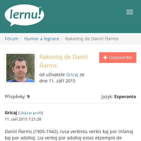
Přejít
k
Men
obsahu
Fórum
Humor a legrace
Rakontoj de Daniil Ĥarms
Rakontoj de Daniil
Odpovědět
Ĥarms
od uživatele
Gricaj
ze
dne 11. září 2015
Příspěvky:
9
Jazyk:
Esperanto
Gricaj
(
Ukázat profil
)
11. září 2015 7:21:28
Daniil Ĥarms (1905-1942), rusa verkisto, verkis kaj por infanoj
kaj por adoltoj. Lia verkoj por adoltoj estas ekzemplo de