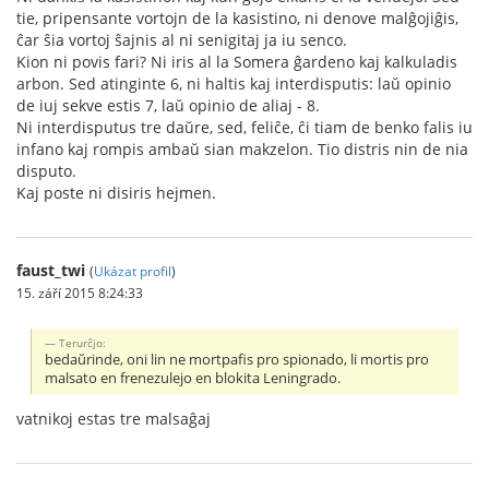
tie, pripensante vortojn de la kasistino, ni denove malĝojiĝis,
ĉar ŝia vortoj ŝajnis al ni senigitaj ja iu senco.
Kion ni povis fari? Ni iris al la Somera ĝardeno kaj kalkuladis
arbon. Sed atinginte 6, ni haltis kaj interdisputis: laŭ opinio
de iuj sekve estis 7, laŭ opinio de aliaj - 8.
Ni interdisputus tre daŭre, sed, feliĉe, ĉi tiam de benko falis iu
infano kaj rompis ambaŭ sian makzelon. Tio distris nin de nia
disputo.
Kaj poste ni disiris hejmen.
faust_twi
(
Ukázat profil
)
15. září 2015 8:24:33
Тerurĉjo:
bedaŭrinde, oni lin ne mortpafis pro spionado, li mortis pro
malsato en frenezulejo en blokita Leningrado.
vatnikoj estas tre malsaĝaj