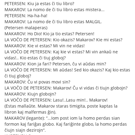
PETERSEN: Kiu ja estas ĉi tiu libro?
MAKAROV: La nomo de ĉi tiu libro estas mistera...
PETERSEN: Ha-ha-ha!
MAKAROV: La nomo de ĉi tiu libro estas MALGIL.
(Petersen malaperas)
MAKAROV: Ho Dio! Kio ja tio estas? Petersen!
LA VOĈO DE PETERSEN: Kio okazis? Makarov? Kie mi estas?
MAKAROV: Kie vi estas? Mi vin ne vidas!
LA VOĈO DE PETERSEN: Kaj kie vi estas? Mi vin ankaŭ ne
vidas!.. Kio estas ĉi tiuj globoj?
MAKAROV: Kion ja fari? Petersen, ĉu vi aŭdas min?
LA VOĈO DE PETERSEN: Mi aŭdas! Sed kio okazis? Kaj kio estas
ĉi tiuj globoj?
MAKAROV: Ĉu vi povas movi sin?
LA VOĈO DE PETERSEN: Makarov! Ĉu vi vidas ĉi tiujn globojn?
MAKAROV: Kiujn globojn?
LA VOĈO DE PETERSEN: Lasu!..Lasu min!.. Makarov!
(Estas mallaŭte. Makarov staras timigita, poste kaptas la
libron kaj malfermas ĝin).
MAKAROV (legante): “...Iom post iom la homo perdas sian
formon kaj fariĝas globo. Kaj fariĝinte globo, la homo perdas
ĉiujn siajn dezirojn“.