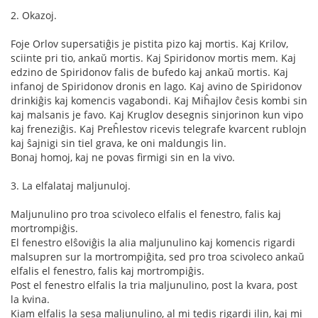
2. Okazoj.
Foje Orlov supersatiĝis je pistita pizo kaj mortis. Kaj Krilov,
sciinte pri tio, ankaŭ mortis. Kaj Spiridonov mortis mem. Kaj
edzino de Spiridonov falis de bufedo kaj ankaŭ mortis. Kaj
infanoj de Spiridonov dronis en lago. Kaj avino de Spiridonov
drinkiĝis kaj komencis vagabondi. Kaj Miĥajlov ĉesis kombi sin
kaj malsanis je favo. Kaj Kruglov desegnis sinjorinon kun vipo
kaj freneziĝis. Kaj Preĥlestov ricevis telegrafe kvarcent rublojn
kaj ŝajnigi sin tiel grava, ke oni maldungis lin.
Bonaj homoj, kaj ne povas firmigi sin en la vivo.
3. La elfalataj maljunuloj.
Maljunulino pro troa scivoleco elfalis el fenestro, falis kaj
mortrompiĝis.
El fenestro elŝoviĝis la alia maljunulino kaj komencis rigardi
malsupren sur la mortrompiĝita, sed pro troa scivoleco ankaŭ
elfalis el fenestro, falis kaj mortrompiĝis.
Post el fenestro elfalis la tria maljunulino, post la kvara, post
la kvina.
Kiam elfalis la sesa maljunulino, al mi tedis rigardi ilin, kaj mi