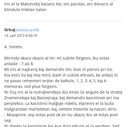
iris al la Malcevskij bazaro, kie, oni parolas, oni donacis al
blindulo trikitan ŝalon.
Gricaj
(
Ukázat profil
)
14. září 2015 8:56:19
4. Soneto.
Mirinda okazo okazis al mi: mi subite forgesis, kiu estas
antaŭe - 7 aŭ 8.
Mi iris al najbaroj kaj demandis ilin, kion ili pensis pri tio.
Kia estis lia kaj mia miro, kiam ili subite eltrovis, ke ankaŭ ili
ne povas rememori ordon de kalkulo. 1, 2, 3, 4, 5, kaj 6
memoras, sed plue forgesis.
Ni ĉiuj iris al la nutraĵvendejo, kiu estas ĉe angulo de la stratoj
Znamenskaja kaj Bassejnaja, kaj demandis kasistinon pri nia
perplekso. La kasistino malĝoje ridetis, elprenis el la buŝo
malgrandan marteleton, kaj, iomete movinte la nazon, diris:
- Miaopinie, sep estas post ok en tiu okazo, kiu ok estas post
sep.
Ni dankis la kasistinon kaj kun ĝojo elkuris el la vendejo. Sed