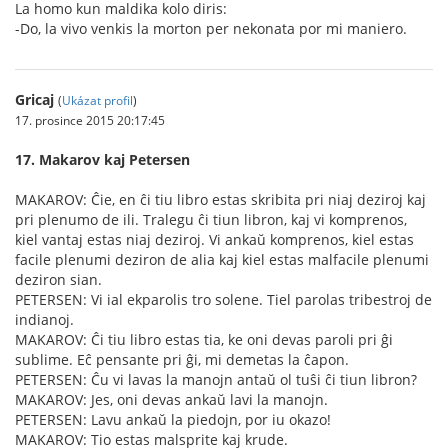
La homo kun maldika kolo diris:
-Do, la vivo venkis la morton per nekonata por mi maniero.
Gricaj
(
Ukázat profil
)
17. prosince 2015 20:17:45
17. Makarov kaj Petersen
MAKAROV: Ĉie, en ĉi tiu libro estas skribita pri niaj deziroj kaj
pri plenumo de ili. Tralegu ĉi tiun libron, kaj vi komprenos,
kiel vantaj estas niaj deziroj. Vi ankaŭ komprenos, kiel estas
facile plenumi deziron de alia kaj kiel estas malfacile plenumi
deziron sian.
PETERSEN: Vi ial ekparolis tro solene. Tiel parolas tribestroj de
indianoj.
MAKAROV: Ĉi tiu libro estas tia, ke oni devas paroli pri ĝi
sublime. Eĉ pensante pri ĝi, mi demetas la ĉapon.
PETERSEN: Ĉu vi lavas la manojn antaŭ ol tuŝi ĉi tiun libron?
MAKAROV: Jes, oni devas ankaŭ lavi la manojn.
PETERSEN: Lavu ankaŭ la piedojn, por iu okazo!
MAKAROV: Tio estas malsprite kaj krude.