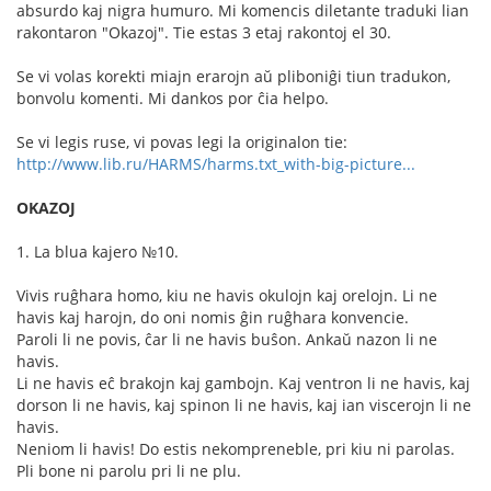
absurdo kaj nigra humuro. Mi komencis diletante traduki lian
rakontaron "Okazoj". Tie estas 3 etaj rakontoj el 30.
Se vi volas korekti miajn erarojn aŭ pliboniĝi tiun tradukon,
bonvolu komenti. Mi dankos por ĉia helpo.
Se vi legis ruse, vi povas legi la originalon tie:
http://www.lib.ru/HARMS/harms.txt_with-big-picture...
OKAZOJ
1. La blua kajero №10.
Vivis ruĝhara homo, kiu ne havis okulojn kaj orelojn. Li ne
havis kaj harojn, do oni nomis ĝin ruĝhara konvencie.
Paroli li ne povis, ĉar li ne havis buŝon. Ankaŭ nazon li ne
havis.
Li ne havis eĉ brakojn kaj gambojn. Kaj ventron li ne havis, kaj
dorson li ne havis, kaj spinon li ne havis, kaj ian viscerojn li ne
havis.
Neniom li havis! Do estis nekompreneble, pri kiu ni parolas.
Pli bone ni parolu pri li ne plu.